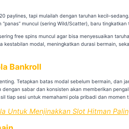
0 paylines, tapi mulailah dengan taruhan kecil–sedang.
“panas” muncul (sering Wild/Scatter), baru tingkatkan
a sering free spins muncul agar bisa menyesuaikan tar
ga kestabilan modal, meningkatkan durasi bermain, s
la Bankroll
 penting. Tetapkan batas modal sebelum bermain, dan ja
in dengan sabar dan konsisten akan memberikan peng
t hasil tiap sesi untuk memahami pola pribadi dan momen
la Untuk Menjinakkan Slot Hitman Pali
main