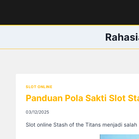
Skip
to
content
Rahasi
SLOT ONLINE
Panduan Pola Sakti Slot St
03/12/2025
Slot online Stash of the Titans menjadi sal