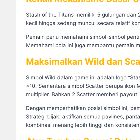
Stash of the Titans memiliki 5 gulungan dan
kecil hingga sedang muncul secara relatif k
Pemain perlu memahami simbol-simbol penting
Memahami pola ini juga membantu pemain m
Maksimalkan Wild dan Sca
Simbol Wild dalam game ini adalah logo “Stas
×10. Sementara simbol Scatter berupa ikon 
multiplier. Bahkan 2 Scatter memberi payout.
Dengan memperhatikan posisi simbol ini, p
Strategi bijak: aktifkan semua paylines, pa
kombinasi menang lebih tinggi dan konsisten