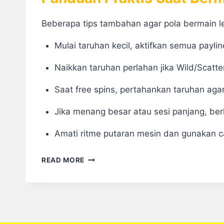
Beberapa tips tambahan agar pola bermain le
Mulai taruhan kecil, aktifkan semua paylin
Naikkan taruhan perlahan jika Wild/Scatte
Saat free spins, pertahankan taruhan agar
Jika menang besar atau sesi panjang, ber
Amati ritme putaran mesin dan gunakan cat
PANDUAN
READ MORE
POLA
SAKTI
SLOT
STASH
OF
THE