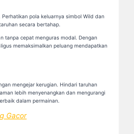
 Perhatikan pola keluarnya simbol Wild dan
 taruhan secara bertahap.
uhan tanpa cepat menguras modal. Dengan
ekaligus memaksimalkan peluang mendapatkan
ngan mengejar kerugian. Hindari taruhan
alaman lebih menyenangkan dan mengurangi
 terbaik dalam permainan.
ng Gacor