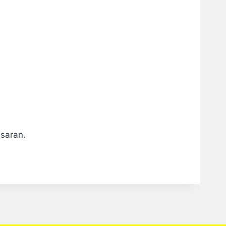
asaran.