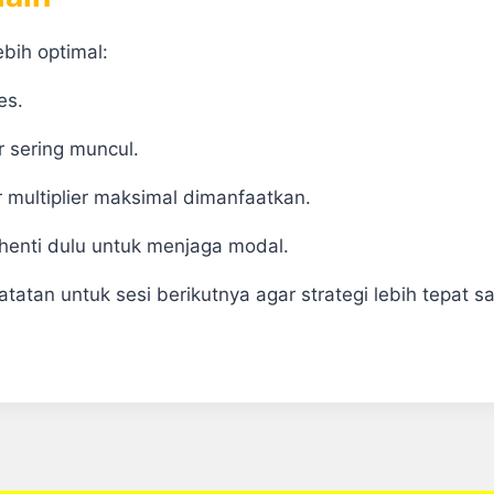
bih optimal:
es.
r sering muncul.
 multiplier maksimal dimanfaatkan.
henti dulu untuk menjaga modal.
atan untuk sesi berikutnya agar strategi lebih tepat s