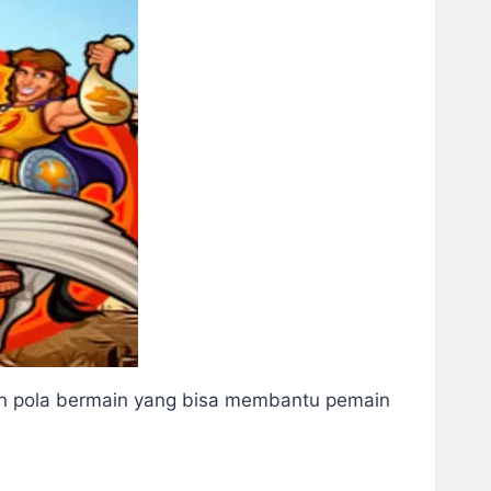
 pola bermain yang bisa membantu pemain