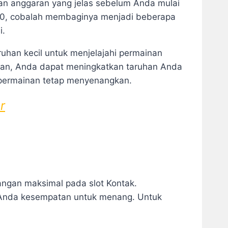
kan anggaran yang jelas sebelum Anda mulai
100, cobalah membaginya menjadi beberapa
i.
uhan kecil untuk menjelajahi permainan
nan, Anda dapat meningkatkan taruhan Anda
 permainan tetap menyenangkan.
r
angan maksimal pada slot Kontak.
i Anda kesempatan untuk menang. Untuk