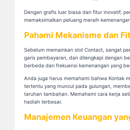
Dengan grafis luar biasa dan fitur inovatif,
memaksimalkan peluang meraih kemenangan 
Pahami Mekanisme dan Fi
Sebelum memainkan slot Contact, sangat pen
garis pembayaran, dan dilengkapi dengan b
berbeda dan frekuensi kemenangan yang be
Anda juga harus memahami bahwa Kontak memili
tertentu yang muncul pada gulungan, memb
taruhan tambahan. Memahami cara kerja set
hadiah terbesar.
Manajemen Keuangan yang