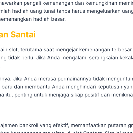
nawarkan pengali kemenangan dan kemungkinan memicu 
ah hadiah uang tunai tanpa harus mengeluarkan uang t
memenangkan hadiah besar.
n Santai
main slot, terutama saat mengejar kemenangan terbesa
g tidak perlu. Jika Anda mengalami serangkaian kekal
.
annya. Jika Anda merasa permainannya tidak menguntung
if baru dan membantu Anda menghindari keputusan yang
 itu, penting untuk menjaga sikap positif dan menikma
emen bankroll yang efektif, memanfaatkan putaran gr