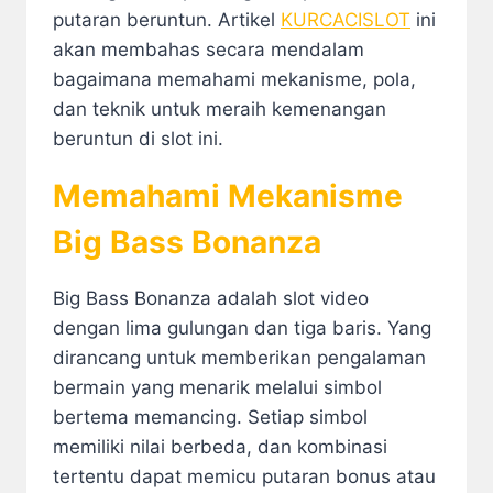
putaran beruntun. Artikel
KURCACISLOT
ini
akan membahas secara mendalam
bagaimana memahami mekanisme, pola,
dan teknik untuk meraih kemenangan
beruntun di slot ini.
Memahami Mekanisme
Big Bass Bonanza
Big Bass Bonanza adalah slot video
dengan lima gulungan dan tiga baris. Yang
dirancang untuk memberikan pengalaman
bermain yang menarik melalui simbol
bertema memancing. Setiap simbol
memiliki nilai berbeda, dan kombinasi
tertentu dapat memicu putaran bonus atau