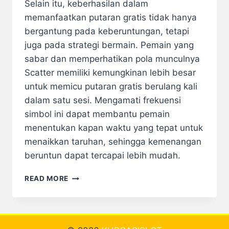
Selain itu, keberhasilan dalam
memanfaatkan putaran gratis tidak hanya
bergantung pada keberuntungan, tetapi
juga pada strategi bermain. Pemain yang
sabar dan memperhatikan pola munculnya
Scatter memiliki kemungkinan lebih besar
untuk memicu putaran gratis berulang kali
dalam satu sesi. Mengamati frekuensi
simbol ini dapat membantu pemain
menentukan kapan waktu yang tepat untuk
menaikkan taruhan, sehingga kemenangan
beruntun dapat tercapai lebih mudah.
RAHASIA
READ MORE
SPIN
BERUNTUN
DI
SLOT