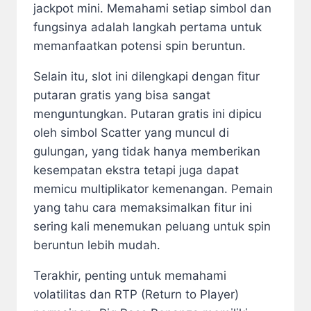
jackpot mini. Memahami setiap simbol dan
fungsinya adalah langkah pertama untuk
memanfaatkan potensi spin beruntun.
Selain itu, slot ini dilengkapi dengan fitur
putaran gratis yang bisa sangat
menguntungkan. Putaran gratis ini dipicu
oleh simbol Scatter yang muncul di
gulungan, yang tidak hanya memberikan
kesempatan ekstra tetapi juga dapat
memicu multiplikator kemenangan. Pemain
yang tahu cara memaksimalkan fitur ini
sering kali menemukan peluang untuk spin
beruntun lebih mudah.
Terakhir, penting untuk memahami
volatilitas dan RTP (Return to Player)