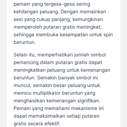
pemain yang tergesa-gesa sering
kehilangan peluang. Dengan memainkan
sesi yang cukup panjang, kemungkinan
memperoleh putaran gratis meningkat,
sehingga membuka kesempatan untuk spin
beruntun.
Selain itu, memperhatikan jumlah simbol
pemancing dalam putaran gratis dapat
meningkatkan peluang untuk kemenangan
beruntun. Semakin banyak simbol ini
muncul, semakin besar peluang untuk
memicu multiplikator beruntun yang
menghasilkan kemenangan signifikan.
Pemain yang memahami mekanisme ini
dapat memaksimalkan setiap putaran
gratis secara efektif.