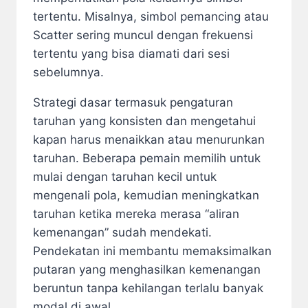
tertentu. Misalnya, simbol pemancing atau
Scatter sering muncul dengan frekuensi
tertentu yang bisa diamati dari sesi
sebelumnya.
Strategi dasar termasuk pengaturan
taruhan yang konsisten dan mengetahui
kapan harus menaikkan atau menurunkan
taruhan. Beberapa pemain memilih untuk
mulai dengan taruhan kecil untuk
mengenali pola, kemudian meningkatkan
taruhan ketika mereka merasa “aliran
kemenangan” sudah mendekati.
Pendekatan ini membantu memaksimalkan
putaran yang menghasilkan kemenangan
beruntun tanpa kehilangan terlalu banyak
modal di awal.