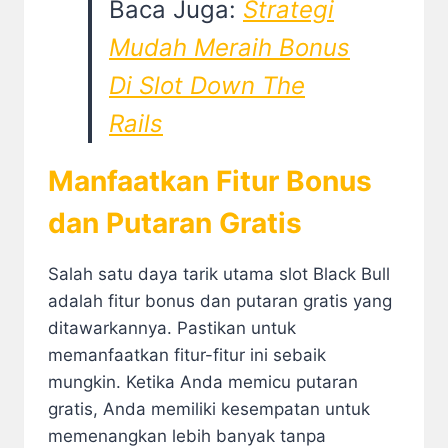
Baca Juga:
Strategi
Mudah Meraih Bonus
Di Slot Down The
Rails
Manfaatkan Fitur Bonus
dan Putaran Gratis
Salah satu daya tarik utama slot Black Bull
adalah fitur bonus dan putaran gratis yang
ditawarkannya. Pastikan untuk
memanfaatkan fitur-fitur ini sebaik
mungkin. Ketika Anda memicu putaran
gratis, Anda memiliki kesempatan untuk
memenangkan lebih banyak tanpa