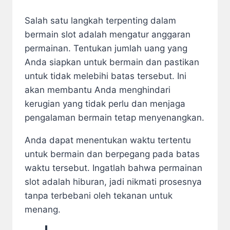
Salah satu langkah terpenting dalam
bermain slot adalah mengatur anggaran
permainan. Tentukan jumlah uang yang
Anda siapkan untuk bermain dan pastikan
untuk tidak melebihi batas tersebut. Ini
akan membantu Anda menghindari
kerugian yang tidak perlu dan menjaga
pengalaman bermain tetap menyenangkan.
Anda dapat menentukan waktu tertentu
untuk bermain dan berpegang pada batas
waktu tersebut. Ingatlah bahwa permainan
slot adalah hiburan, jadi nikmati prosesnya
tanpa terbebani oleh tekanan untuk
menang.