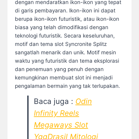
dengan mendaratkan ikon-ikon yang tepat
di garis pembayaran. Ikon-ikon ini dapat
berupa ikon-ikon futuristik, atau ikon-ikon
biasa yang telah dimodifikasi dengan
teknologi futuristik. Secara keseluruhan,
motif dan tema slot Syncronite Splitz
sangatlah menarik dan unik. Motif mesin
waktu yang futuristik dan tema eksplorasi
dan penemuan yang penuh dengan
kemungkinan membuat slot ini menjadi
pengalaman bermain yang tak terlupakan.
Baca juga :
Odin
Infinity Reels
Megaways Slot
YggDrasil Mitologi