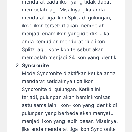
mendarat pada ikon yang tidak dapat
membelah lagi. Misalnya, jika anda
mendarat tiga ikon Splitz di gulungan,
ikon-ikon tersebut akan membelah
menjadi enam ikon yang identik. Jika
anda kemudian mendarat dua ikon
Splitz lagi, ikon-ikon tersebut akan
membelah menjadi 24 ikon yang identik.
Syncronite
Mode Syncronite diaktifkan ketika anda
mendarat setidaknya tiga ikon
Syncronite di gulungan. Ketika ini
terjadi, gulungan akan bersinkronisasi
satu sama lain. Ikon-ikon yang identik di
gulungan yang berbeda akan menyatu
menjadi ikon yang lebih besar. Misalnya,
jika anda mendarat tiga ikon Syncronite