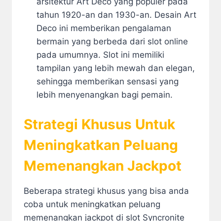
arsitektur Art Deco yang populer pada
tahun 1920-an dan 1930-an. Desain Art
Deco ini memberikan pengalaman
bermain yang berbeda dari slot online
pada umumnya. Slot ini memiliki
tampilan yang lebih mewah dan elegan,
sehingga memberikan sensasi yang
lebih menyenangkan bagi pemain.
Strategi Khusus Untuk
Meningkatkan Peluang
Memenangkan Jackpot
Beberapa strategi khusus yang bisa anda
coba untuk meningkatkan peluang
memenangkan jackpot di slot Syncronite