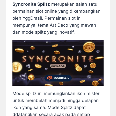
Syncronite Splitz
merupakan salah satu
permainan slot online yang dikembangkan
oleh YggDrasil. Permainan slot ini
mempunyai tema Art Deco yang mewah
dan mode splitz yang inovatif.
Mode splitz ini memungkinkan ikon misteri
untuk membelah menjadi hingga delapan
ikon yang sama. Mode Splitz dapat
ddatangkan secara acak pada setiap