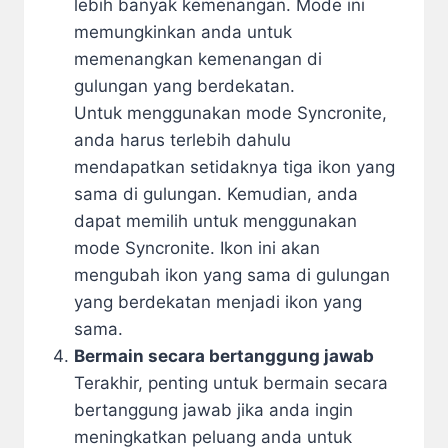
lebih banyak kemenangan. Mode ini
memungkinkan anda untuk
memenangkan kemenangan di
gulungan yang berdekatan.
Untuk menggunakan mode Syncronite,
anda harus terlebih dahulu
mendapatkan setidaknya tiga ikon yang
sama di gulungan. Kemudian, anda
dapat memilih untuk menggunakan
mode Syncronite. Ikon ini akan
mengubah ikon yang sama di gulungan
yang berdekatan menjadi ikon yang
sama.
Bermain secara bertanggung jawab
Terakhir, penting untuk bermain secara
bertanggung jawab jika anda ingin
meningkatkan peluang anda untuk