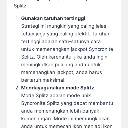
Splitz
Gunakan taruhan tertinggi
Strategi ini mungkin yang paling jelas,
tetapi juga yang paling efektif. Taruhan
tertinggi adalah satu-satunya cara
untuk memenangkan jackpot Syncronite
Splitz. Oleh karena itu, jika anda ingin
meningkatkan peluang anda untuk
memenangkan jackpot, anda harus
bertaruh maksimal.
Mendayagunakan mode Splitz
Mode Splitz adalah mode unik
Syncronite Splitz yang dapat membantu
anda memenangkan lebih banyak
kemenangan. Mode ini memungkinkan
anda untuk memecah ikon menjadi ikon