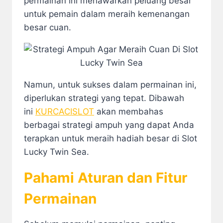
permainan ini menawarkan peluang besar
untuk pemain dalam meraih kemenangan
besar cuan.
Namun, untuk sukses dalam permainan ini,
diperlukan strategi yang tepat. Dibawah
ini
KURCACISLOT
akan membahas
berbagai strategi ampuh yang dapat Anda
terapkan untuk meraih hadiah besar di Slot
Lucky Twin Sea.
Pahami Aturan dan Fitur
Permainan