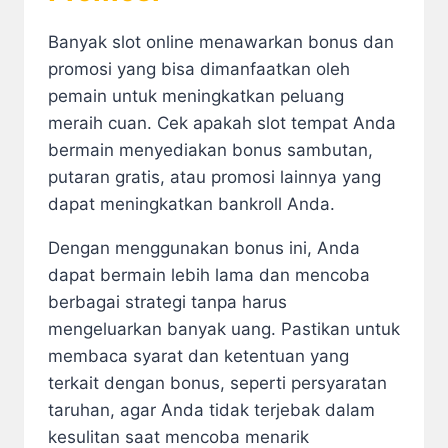
Banyak slot online menawarkan bonus dan
promosi yang bisa dimanfaatkan oleh
pemain untuk meningkatkan peluang
meraih cuan. Cek apakah slot tempat Anda
bermain menyediakan bonus sambutan,
putaran gratis, atau promosi lainnya yang
dapat meningkatkan bankroll Anda.
Dengan menggunakan bonus ini, Anda
dapat bermain lebih lama dan mencoba
berbagai strategi tanpa harus
mengeluarkan banyak uang. Pastikan untuk
membaca syarat dan ketentuan yang
terkait dengan bonus, seperti persyaratan
taruhan, agar Anda tidak terjebak dalam
kesulitan saat mencoba menarik