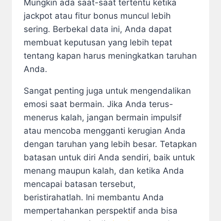
Mungkin ada saat-saat tertentu ketika
jackpot atau fitur bonus muncul lebih
sering. Berbekal data ini, Anda dapat
membuat keputusan yang lebih tepat
tentang kapan harus meningkatkan taruhan
Anda.
Sangat penting juga untuk mengendalikan
emosi saat bermain. Jika Anda terus-
menerus kalah, jangan bermain impulsif
atau mencoba mengganti kerugian Anda
dengan taruhan yang lebih besar. Tetapkan
batasan untuk diri Anda sendiri, baik untuk
menang maupun kalah, dan ketika Anda
mencapai batasan tersebut,
beristirahatlah. Ini membantu Anda
mempertahankan perspektif anda bisa