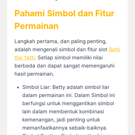
Pahami Simbol dan Fitur
Permainan
Langkah pertama, dan paling penting,
adalah mengenali simbol dan fitur slot
Betti
the Yetti
. Setiap simbol memiliki nilai
berbeda dan dapat sangat memengaruhi
hasil permainan.
Simbol Liar: Betty adalah simbol liar
dalam permainan ini. Dalam Simbol ini
berfungsi untuk menggantikan simbol
lain dalam membentuk kombinasi
kemenangan, jadi penting untuk
memanfaatkannya sebaik-baiknya.