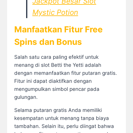
Jackpot Besar Slot
Mystic Potion
Manfaatkan Fitur Free
Spins dan Bonus
Salah satu cara paling efektif untuk
menang di slot Betti the Yetti adalah
dengan memanfaatkan fitur putaran gratis.
Fitur ini dapat diaktifkan dengan
mengumpulkan simbol pencar pada
gulungan.
Selama putaran gratis Anda memiliki
kesempatan untuk menang tanpa biaya
tambahan. Selain itu, perlu diingat bahwa