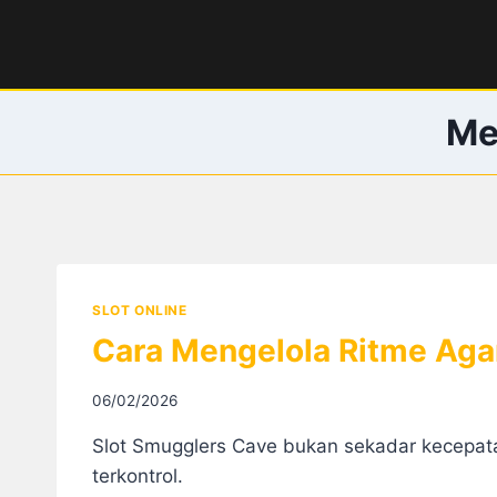
Skip
to
content
Me
SLOT ONLINE
Cara Mengelola Ritme Agar
06/02/2026
Slot Smugglers Cave bukan sekadar kecepat
terkontrol.