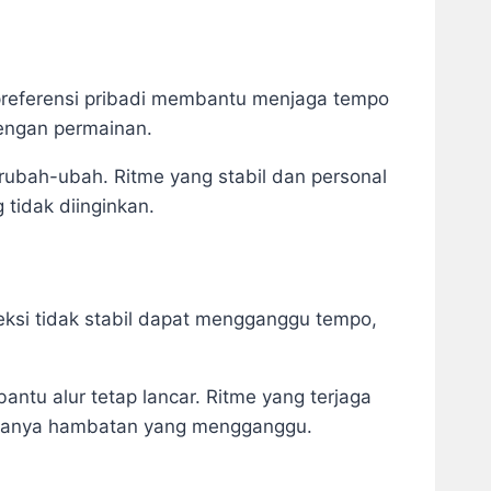
n preferensi pribadi membantu menjaga tempo
 dengan permainan.
rubah-ubah. Ritme yang stabil dan personal
tidak diinginkan.
ksi tidak stabil dapat mengganggu tempo,
u alur tetap lancar. Ritme yang terjaga
adanya hambatan yang mengganggu.