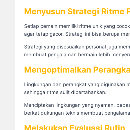
Menyusun Strategi Ritme 
Setiap pemain memiliki ritme unik yang coco
agar tetap gacor. Strategi ini bisa berupa me
Strategi yang disesuaikan personal juga me
membuat pengalaman bermain lebih menyenan
Mengoptimalkan Perangka
Lingkungan dan perangkat yang digunakan m
sehingga ritme sulit dipertahankan.
Menciptakan lingkungan yang nyaman, bebas
berkat dukungan teknis membuat pengalama
Melakukan Evaluasi Rutin