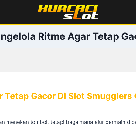
ngelola Ritme Agar Tetap Ga
 Tetap Gacor Di Slot Smugglers
an menekan tombol, tetapi bagaimana alur bermain di