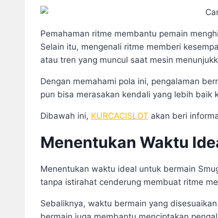
Pemahaman ritme membantu pemain menghindar
Selain itu, mengenali ritme memberi kesemp
atau tren yang muncul saat mesin menunjukk
Dengan memahami pola ini, pengalaman ber
pun bisa merasakan kendali yang lebih baik ke
Dibawah ini,
KURCACISLOT
akan beri inform
Menentukan Waktu Ide
Menentukan waktu ideal untuk bermain Smuggl
tanpa istirahat cenderung membuat ritme men
Sebaliknya, waktu bermain yang disesuaikan
bermain juga membantu menciptakan pengalam