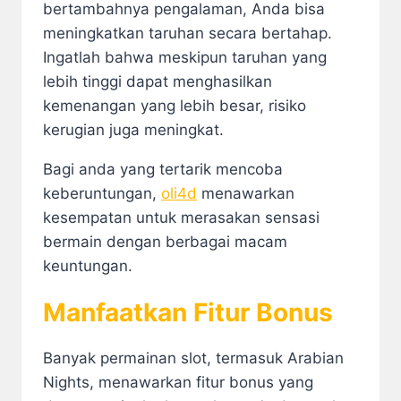
bertambahnya pengalaman, Anda bisa
meningkatkan taruhan secara bertahap.
Ingatlah bahwa meskipun taruhan yang
lebih tinggi dapat menghasilkan
kemenangan yang lebih besar, risiko
kerugian juga meningkat.
Bagi anda yang tertarik mencoba
keberuntungan,
oli4d
menawarkan
kesempatan untuk merasakan sensasi
bermain dengan berbagai macam
keuntungan.
Manfaatkan Fitur Bonus
Banyak permainan slot, termasuk Arabian
Nights, menawarkan fitur bonus yang