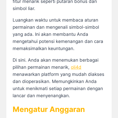
fitur menarik seperti putaran bonus dan
simbol liar.
Luangkan waktu untuk membaca aturan
permainan dan mengenali simbol-simbol
yang ada. Ini akan membantu Anda
mengetahui potensi kemenangan dan cara
memaksimalkan keuntungan.
Di sini. Anda akan menemukan berbagai
pilihan permainan menarik,
oli4d
menawarkan platform yang mudah diakses
dan dioperasikan. Memungkinkan Anda
untuk menikmati setiap permainan dengan
lancar dan menyenangkan.
Mengatur Anggaran