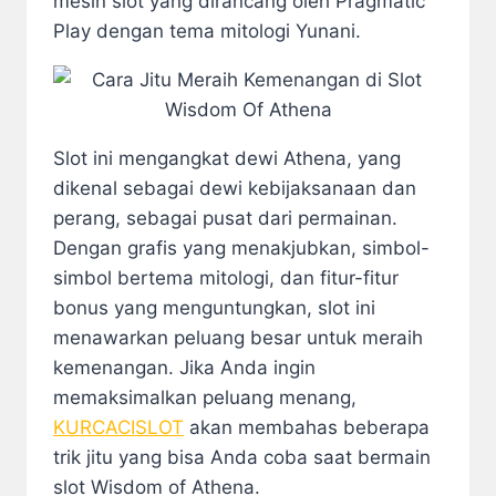
mesin slot yang dirancang oleh Pragmatic
Play dengan tema mitologi Yunani.
Slot ini mengangkat dewi Athena, yang
dikenal sebagai dewi kebijaksanaan dan
perang, sebagai pusat dari permainan.
Dengan grafis yang menakjubkan, simbol-
simbol bertema mitologi, dan fitur-fitur
bonus yang menguntungkan, slot ini
menawarkan peluang besar untuk meraih
kemenangan. Jika Anda ingin
memaksimalkan peluang menang,
KURCACISLOT
akan membahas beberapa
trik jitu yang bisa Anda coba saat bermain
slot Wisdom of Athena.