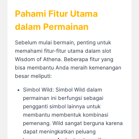
Pahami Fitur Utama
dalam Permainan
Sebelum mulai bermain, penting untuk
memahami fitur-fitur utama dalam slot
Wisdom of Athena. Beberapa fitur yang
bisa membantu Anda meraih kemenangan
besar meliputi:
Simbol Wild: Simbol Wild dalam
permainan ini berfungsi sebagai
pengganti simbol lainnya untuk
membantu membentuk kombinasi
pemenang. Wild sangat berguna karena
dapat meningkatkan peluang