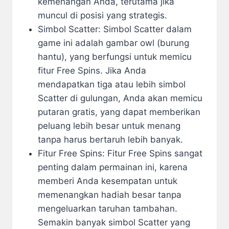
kemenangan Anda, terutama jika
muncul di posisi yang strategis.
Simbol Scatter: Simbol Scatter dalam
game ini adalah gambar owl (burung
hantu), yang berfungsi untuk memicu
fitur Free Spins. Jika Anda
mendapatkan tiga atau lebih simbol
Scatter di gulungan, Anda akan memicu
putaran gratis, yang dapat memberikan
peluang lebih besar untuk menang
tanpa harus bertaruh lebih banyak.
Fitur Free Spins: Fitur Free Spins sangat
penting dalam permainan ini, karena
memberi Anda kesempatan untuk
memenangkan hadiah besar tanpa
mengeluarkan taruhan tambahan.
Semakin banyak simbol Scatter yang