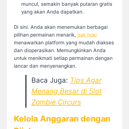
muncul, semakin banyak putaran gratis
yang akan Anda dapatkan.
Di sini. Anda akan menemukan berbagai
pilihan permainan menarik,
pak hoki
menawarkan platform yang mudah diakses
dan dioperasikan. Memungkinkan Anda
untuk menikmati setiap permainan dengan
lancar dan menyenangkan.
Baca Juga:
Tips Agar
Menang Besar di Slot
Zombie Circurs
Kelola Anggaran dengan