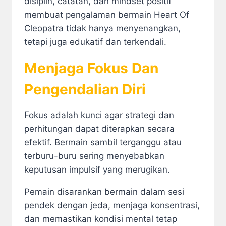
disiplin, catatan, dan mindset positif
membuat pengalaman bermain Heart Of
Cleopatra tidak hanya menyenangkan,
tetapi juga edukatif dan terkendali.
Menjaga Fokus Dan
Pengendalian Diri
Fokus adalah kunci agar strategi dan
perhitungan dapat diterapkan secara
efektif. Bermain sambil terganggu atau
terburu-buru sering menyebabkan
keputusan impulsif yang merugikan.
Pemain disarankan bermain dalam sesi
pendek dengan jeda, menjaga konsentrasi,
dan memastikan kondisi mental tetap