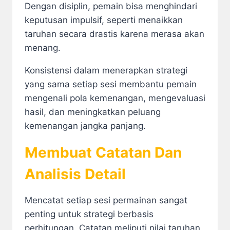
Dengan disiplin, pemain bisa menghindari
keputusan impulsif, seperti menaikkan
taruhan secara drastis karena merasa akan
menang.
Konsistensi dalam menerapkan strategi
yang sama setiap sesi membantu pemain
mengenali pola kemenangan, mengevaluasi
hasil, dan meningkatkan peluang
kemenangan jangka panjang.
Membuat Catatan Dan
Analisis Detail
Mencatat setiap sesi permainan sangat
penting untuk strategi berbasis
perhitungan. Catatan meliputi nilai taruhan,