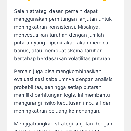
Selain strategi dasar, pemain dapat
menggunakan perhitungan lanjutan untuk
meningkatkan konsistensi. Misalnya,
menyesuaikan taruhan dengan jumlah
putaran yang diperkirakan akan memicu
bonus, atau membuat skema taruhan
bertahap berdasarkan volatilitas putaran.
Pemain juga bisa mengkombinasikan
evaluasi sesi sebelumnya dengan analisis
probabilitas, sehingga setiap putaran
memiliki perhitungan logis. Ini membantu
mengurangi risiko keputusan impulsif dan
meningkatkan peluang kemenangan.
Menggabungkan strategi lanjutan dengan