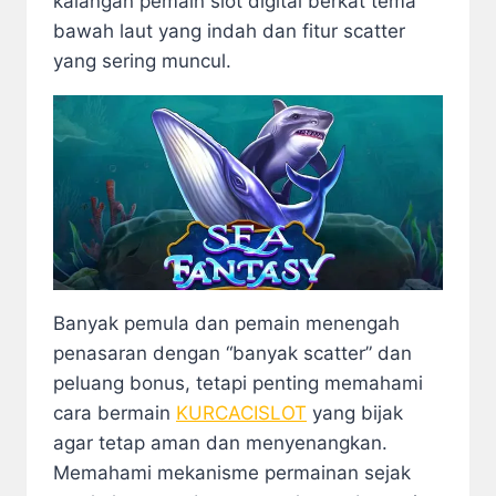
kalangan pemain slot digital berkat tema
bawah laut yang indah dan fitur scatter
yang sering muncul.
Banyak pemula dan pemain menengah
penasaran dengan “banyak scatter” dan
peluang bonus, tetapi penting memahami
cara bermain
KURCACISLOT
yang bijak
agar tetap aman dan menyenangkan.
Memahami mekanisme permainan sejak