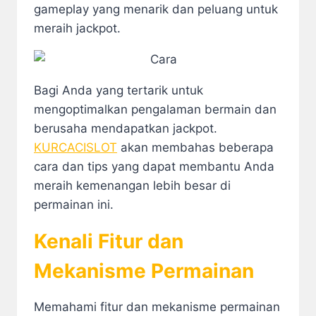
gameplay yang menarik dan peluang untuk
meraih jackpot.
Bagi Anda yang tertarik untuk
mengoptimalkan pengalaman bermain dan
berusaha mendapatkan jackpot.
KURCACISLOT
akan membahas beberapa
cara dan tips yang dapat membantu Anda
meraih kemenangan lebih besar di
permainan ini.
Kenali Fitur dan
Mekanisme Permainan
Memahami fitur dan mekanisme permainan