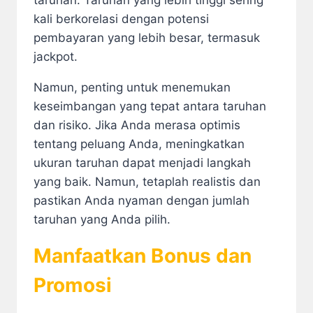
taruhan. Taruhan yang lebih tinggi sering
kali berkorelasi dengan potensi
pembayaran yang lebih besar, termasuk
jackpot.
Namun, penting untuk menemukan
keseimbangan yang tepat antara taruhan
dan risiko. Jika Anda merasa optimis
tentang peluang Anda, meningkatkan
ukuran taruhan dapat menjadi langkah
yang baik. Namun, tetaplah realistis dan
pastikan Anda nyaman dengan jumlah
taruhan yang Anda pilih.
Manfaatkan Bonus dan
Promosi