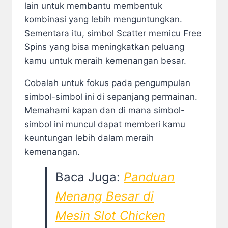
lain untuk membantu membentuk
kombinasi yang lebih menguntungkan.
Sementara itu, simbol Scatter memicu Free
Spins yang bisa meningkatkan peluang
kamu untuk meraih kemenangan besar.
Cobalah untuk fokus pada pengumpulan
simbol-simbol ini di sepanjang permainan.
Memahami kapan dan di mana simbol-
simbol ini muncul dapat memberi kamu
keuntungan lebih dalam meraih
kemenangan.
Baca Juga:
Panduan
Menang Besar di
Mesin Slot Chicken