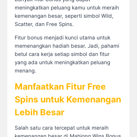
meningkatkan peluang kamu untuk meraih
kemenangan besar, seperti simbol Wild,
Scatter, dan Free Spins.
Fitur bonus menjadi kunci utama untuk
memenangkan hadiah besar. Jadi, pahami
betul cara kerja setiap simbol dan fitur
yang ada untuk meningkatkan peluang
menang.
Manfaatkan Fitur Free
Spins untuk Kemenangan
Lebih Besar
Salah satu cara tercepat untuk meraih
kemenangan besar di Mahjong Wins Bonus