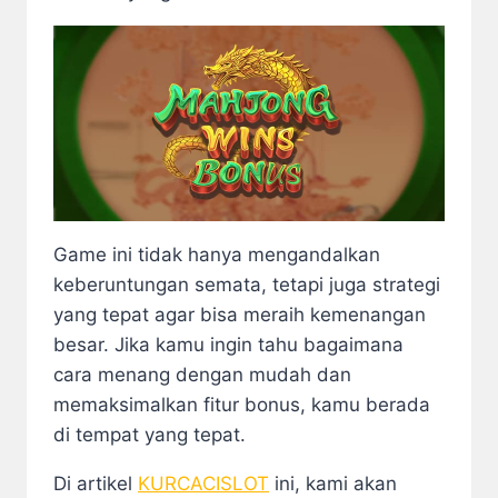
Game ini tidak hanya mengandalkan
keberuntungan semata, tetapi juga strategi
yang tepat agar bisa meraih kemenangan
besar. Jika kamu ingin tahu bagaimana
cara menang dengan mudah dan
memaksimalkan fitur bonus, kamu berada
di tempat yang tepat.
Di artikel
KURCACISLOT
ini, kami akan