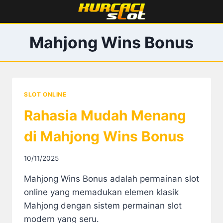
Skip
to
content
Mahjong Wins Bonus
SLOT ONLINE
Rahasia Mudah Menang
di Mahjong Wins Bonus
10/11/2025
Mahjong Wins Bonus adalah permainan slot
online yang memadukan elemen klasik
Mahjong dengan sistem permainan slot
modern yang seru.