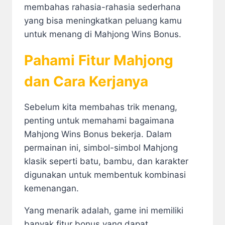
membahas rahasia-rahasia sederhana
yang bisa meningkatkan peluang kamu
untuk menang di Mahjong Wins Bonus.
Pahami Fitur Mahjong
dan Cara Kerjanya
Sebelum kita membahas trik menang,
penting untuk memahami bagaimana
Mahjong Wins Bonus bekerja. Dalam
permainan ini, simbol-simbol Mahjong
klasik seperti batu, bambu, dan karakter
digunakan untuk membentuk kombinasi
kemenangan.
Yang menarik adalah, game ini memiliki
banyak fitur bonus yang dapat