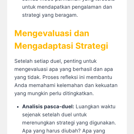
untuk mendapatkan pengalaman dan
strategi yang beragam.
Mengevaluasi dan
Mengadaptasi Strategi
Setelah setiap duel, penting untuk
mengevaluasi apa yang berhasil dan apa
yang tidak. Proses refleksi ini membantu
Anda memahami kelemahan dan kekuatan
yang mungkin perlu ditingkatkan.
Analisis pasca-duel:
Luangkan waktu
sejenak setelah duel untuk
merenungkan strategi yang digunakan.
Apa yang harus diubah? Apa yang