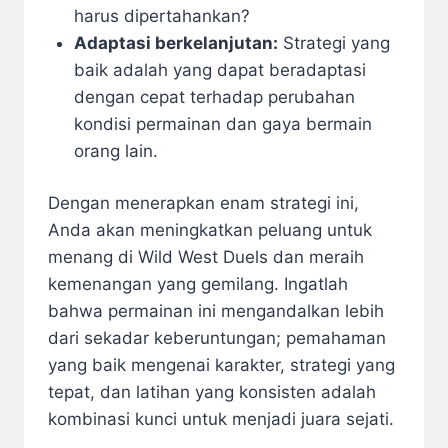
harus dipertahankan?
Adaptasi berkelanjutan:
Strategi yang
baik adalah yang dapat beradaptasi
dengan cepat terhadap perubahan
kondisi permainan dan gaya bermain
orang lain.
​Dengan menerapkan enam strategi ini,
Anda akan meningkatkan peluang untuk
menang di Wild West Duels dan meraih
kemenangan yang gemilang.​ Ingatlah
bahwa permainan ini mengandalkan lebih
dari sekadar keberuntungan; pemahaman
yang baik mengenai karakter, strategi yang
tepat, dan latihan yang konsisten adalah
kombinasi kunci untuk menjadi juara sejati.