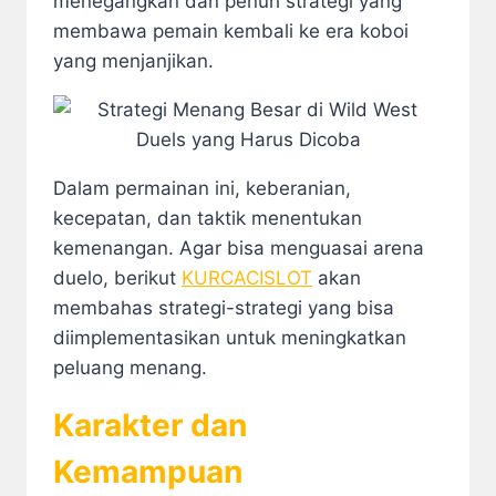
menegangkan dan penuh strategi yang
membawa pemain kembali ke era koboi
yang menjanjikan.
Dalam permainan ini, keberanian,
kecepatan, dan taktik menentukan
kemenangan. Agar bisa menguasai arena
duelo, berikut
KURCACISLOT
akan
membahas strategi-strategi yang bisa
diimplementasikan untuk meningkatkan
peluang menang.
Karakter dan
Kemampuan