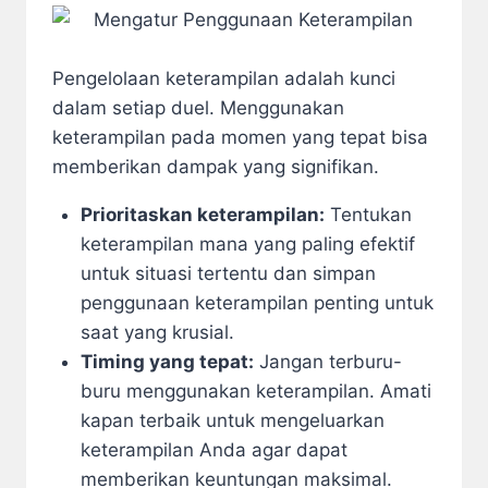
Pengelolaan keterampilan adalah kunci
dalam setiap duel. Menggunakan
keterampilan pada momen yang tepat bisa
memberikan dampak yang signifikan.
Prioritaskan keterampilan:
Tentukan
keterampilan mana yang paling efektif
untuk situasi tertentu dan simpan
penggunaan keterampilan penting untuk
saat yang krusial.
Timing yang tepat:
Jangan terburu-
buru menggunakan keterampilan. Amati
kapan terbaik untuk mengeluarkan
keterampilan Anda agar dapat
memberikan keuntungan maksimal.