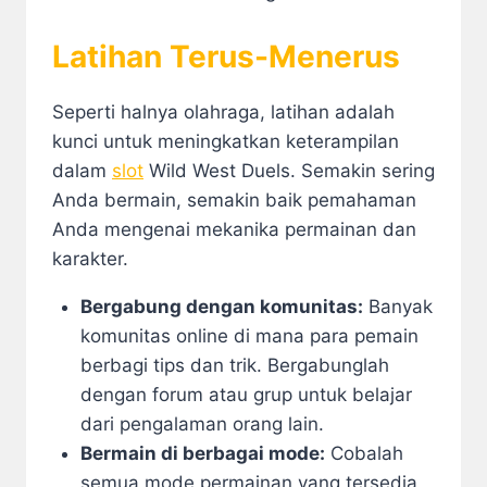
Latihan Terus-Menerus
Seperti halnya olahraga, latihan adalah
kunci untuk meningkatkan keterampilan
dalam
slot
Wild West Duels. Semakin sering
Anda bermain, semakin baik pemahaman
Anda mengenai mekanika permainan dan
karakter.
Bergabung dengan komunitas:
Banyak
komunitas online di mana para pemain
berbagi tips dan trik. Bergabunglah
dengan forum atau grup untuk belajar
dari pengalaman orang lain.
Bermain di berbagai mode:
Cobalah
semua mode permainan yang tersedia