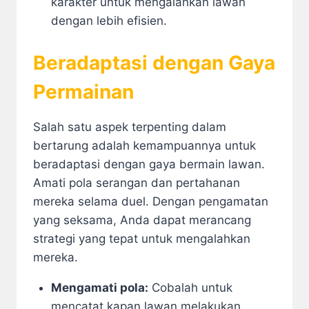
karakter untuk mengalahkan lawan
dengan lebih efisien.
Beradaptasi dengan Gaya
Permainan
Salah satu aspek terpenting dalam
bertarung adalah kemampuannya untuk
beradaptasi dengan gaya bermain lawan.
Amati pola serangan dan pertahanan
mereka selama duel. Dengan pengamatan
yang seksama, Anda dapat merancang
strategi yang tepat untuk mengalahkan
mereka.
Mengamati pola:
Cobalah untuk
mencatat kapan lawan melakukan