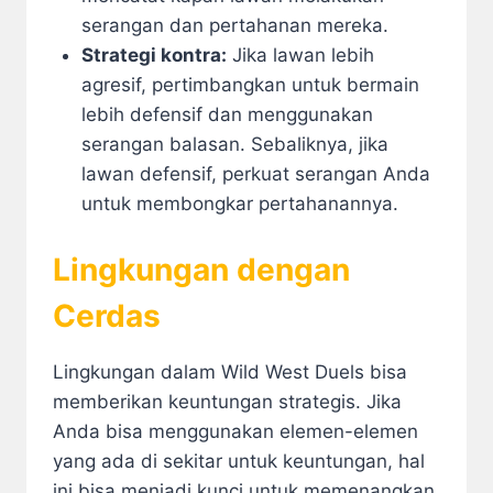
serangan dan pertahanan mereka.
Strategi kontra:
Jika lawan lebih
agresif, pertimbangkan untuk bermain
lebih defensif dan menggunakan
serangan balasan. Sebaliknya, jika
lawan defensif, perkuat serangan Anda
untuk membongkar pertahanannya.
Lingkungan dengan
Cerdas
Lingkungan dalam Wild West Duels bisa
memberikan keuntungan strategis. Jika
Anda bisa menggunakan elemen-elemen
yang ada di sekitar untuk keuntungan, hal
ini bisa menjadi kunci untuk memenangkan