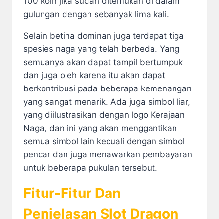
100 koin jika sudah ditemukan di dalam
gulungan dengan sebanyak lima kali.
Selain betina dominan juga terdapat tiga
spesies naga yang telah berbeda. Yang
semuanya akan dapat tampil bertumpuk
dan juga oleh karena itu akan dapat
berkontribusi pada beberapa kemenangan
yang sangat menarik. Ada juga simbol liar,
yang diilustrasikan dengan logo Kerajaan
Naga, dan ini yang akan menggantikan
semua simbol lain kecuali dengan simbol
pencar dan juga menawarkan pembayaran
untuk beberapa pukulan tersebut.
Fitur-Fitur Dan
Penjelasan Slot Dragon