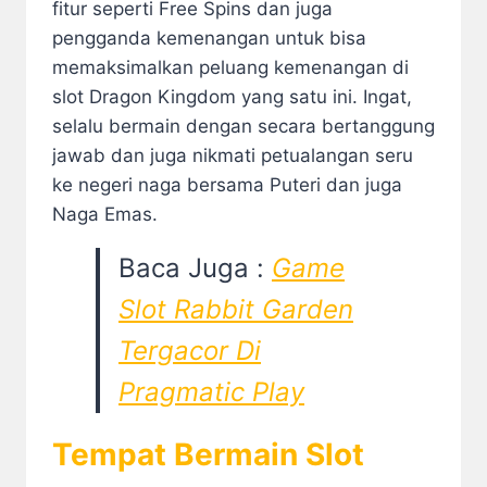
fitur seperti Free Spins dan juga
pengganda kemenangan untuk bisa
memaksimalkan peluang kemenangan di
slot Dragon Kingdom yang satu ini. Ingat,
selalu bermain dengan secara bertanggung
jawab dan juga nikmati petualangan seru
ke negeri naga bersama Puteri dan juga
Naga Emas.
Baca Juga :
Game
Slot Rabbit Garden
Tergacor Di
Pragmatic Play
Tempat Bermain Slot