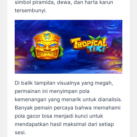
simbol piramida, dewa, dan harta karun
tersembunyi.
Di balik tampilan visualnya yang megah,
permainan ini menyimpan pola
kemenangan yang menarik untuk dianalisis.
Banyak pemain percaya bahwa memahami
pola gacor bisa menjadi kunci untuk
mendapatkan hasil maksimal dari setiap
sesi.