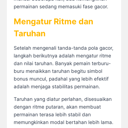
permainan sedang memasuki fase gacor.
Mengatur Ritme dan
Taruhan
Setelah mengenali tanda-tanda pola gacor,
langkah berikutnya adalah mengatur ritme
dan nilai taruhan. Banyak pemain terburu-
buru menaikkan taruhan begitu simbol
bonus muncul, padahal yang lebih efektif
adalah menjaga stabilitas permainan.
Taruhan yang diatur perlahan, disesuaikan
dengan ritme putaran, akan membuat
permainan terasa lebih stabil dan
memungkinkan modal bertahan lebih lama.