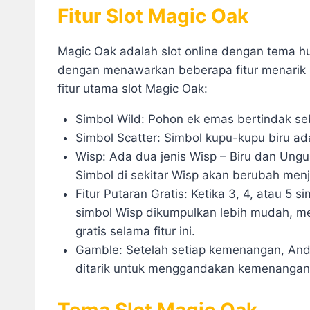
Fitur Slot Magic Oak
Magic Oak adalah slot online dengan tema hu
dengan menawarkan beberapa fitur menarik 
fitur utama slot Magic Oak:
Simbol Wild: Pohon ek emas bertindak seb
Simbol Scatter: Simbol kupu-kupu biru ada
Wisp: Ada dua jenis Wisp – Biru dan Ung
Simbol di sekitar Wisp akan berubah men
Fitur Putaran Gratis: Ketika 3, 4, atau 5
simbol Wisp dikumpulkan lebih mudah, m
gratis selama fitur ini.
Gamble: Setelah setiap kemenangan, And
ditarik untuk menggandakan kemenangan 