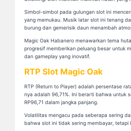
Simbol-simbol pada gulungan slot ini mencer
yang memukau. Musik latar slot ini tenang 
burung dan gemerisik daun menambah atmos
Magic Oak Habanero menawarkan tema hutan
progresif memberikan peluang besar untuk 
dan gameplay yang inovatif.
RTP Slot Magic Oak
RTP (Return to Player) adalah persentase r
nya adalah 96,71%. Ini berarti bahwa untuk
RP96,71 dalam jangka panjang.
Volatilitas mengacu pada seberapa sering dan
bahwa slot ini tidak sering membayar, tetap