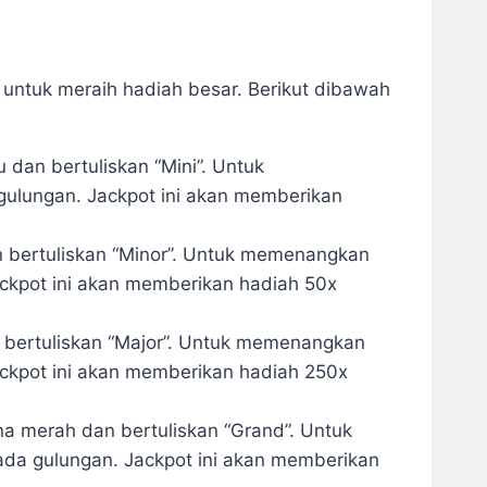
 untuk meraih hadiah besar. Berikut dibawah
 dan bertuliskan “Mini”. Untuk
ulungan. Jackpot ini akan memberikan
an bertuliskan “Minor”. Untuk memenangkan
ckpot ini akan memberikan hadiah 50x
n bertuliskan “Major”. Untuk memenangkan
ckpot ini akan memberikan hadiah 250x
na merah dan bertuliskan “Grand”. Untuk
da gulungan. Jackpot ini akan memberikan