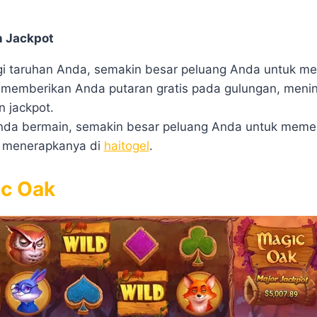
 Jackpot
i taruhan Anda, semakin besar peluang Anda untuk m
ins memberikan Anda putaran gratis pada gulungan, me
 jackpot.
Anda bermain, semakin besar peluang Anda untuk meme
 menerapkanya di
haitogel
.
ic Oak