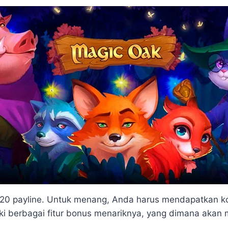
20 payline. Untuk menang, Anda harus mendapatkan ko
liki berbagai fitur bonus menariknya, yang dimana aka