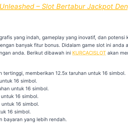
r Unleashed – Slot Bertabur Jackpot De
rafis yang indah, gameplay yang inovatif, dan potensi 
i dengan banyak fitur bonus. Didalam game slot ini an
gan anda. Berikut dibawah ini
KURCACISLOT
akan mem
 tertinggi, memberikan 12.5x taruhan untuk 16 simbol.
untuk 16 simbol.
uhan untuk 16 simbol.
untuk 16 simbol.
 untuk 16 simbol.
uk 16 simbol.
an bayaran yang lebih rendah.