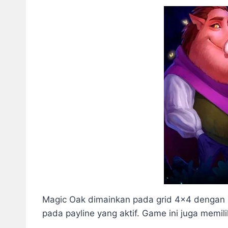
Magic Oak dimainkan pada grid 4×4 dengan 
pada payline yang aktif. Game ini juga memi