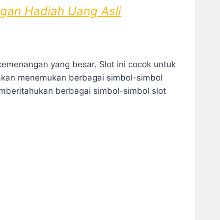
ngan Hadiah Uang Asli
kemenangan yang besar. Slot ini cocok untuk
da akan menemukan berbagai simbol-simbol
beritahukan berbagai simbol-simbol slot