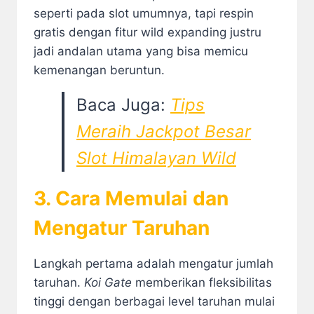
seperti pada slot umumnya, tapi respin
gratis dengan fitur wild expanding justru
jadi andalan utama yang bisa memicu
kemenangan beruntun.
Baca Juga:
Tips
Meraih Jackpot Besar
Slot Himalayan Wild
3. Cara Memulai dan
Mengatur Taruhan
Langkah pertama adalah mengatur jumlah
taruhan.
Koi Gate
memberikan fleksibilitas
tinggi dengan berbagai level taruhan mulai