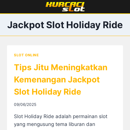
Skip
to
content
Jackpot Slot Holiday Ride
SLOT ONLINE
Tips Jitu Meningkatkan
Kemenangan Jackpot
Slot Holiday Ride
09/06/2025
Slot Holiday Ride adalah permainan slot
yang mengusung tema liburan dan