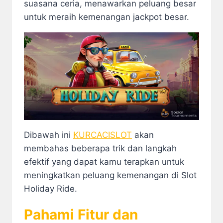
suasana ceria, menawarkan peluang besar
untuk meraih kemenangan jackpot besar.
Dibawah ini
KURCACISLOT
akan
membahas beberapa trik dan langkah
efektif yang dapat kamu terapkan untuk
meningkatkan peluang kemenangan di Slot
Holiday Ride.
Pahami Fitur dan