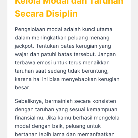
Kelola Modal dan Taruhan
Secara Disiplin
Pengelolaan modal adalah kunci utama
dalam meningkatkan peluang menang
jackpot. Tentukan batas kerugian yang
wajar dan patuhi batas tersebut. Jangan
terbawa emosi untuk terus menaikkan
taruhan saat sedang tidak beruntung,
karena hal ini bisa menyebabkan kerugian
besar.
Sebaliknya, bermainlah secara konsisten
dengan taruhan yang sesuai kemampuan
finansialmu. Jika kamu berhasil mengelola
modal dengan baik, peluang untuk
bertahan lebih lama dan memanfaatkan