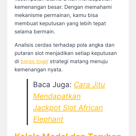
kemenangan besar. Dengan memahami
mekanisme permainan, kamu bisa
membuat keputusan yang lebih tepat
selama bermain.
Analisis cerdas terhadap pola angka dan
putaran slot menjadikan setiap keputusan
di
beras togel
strategi matang menuju
kemenangan nyata.
Baca Juga:
Cara Jitu
Mendapatkan
Jackpot Slot African
Elephant