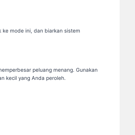
 ke mode ini, dan biarkan sistem
s memperbesar peluang menang. Gunakan
n kecil yang Anda peroleh.