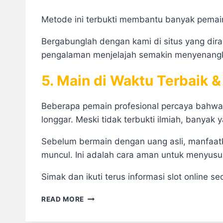
Metode ini terbukti membantu banyak pema
Bergabunglah dengan kami di situs yang dir
pengalaman menjelajah semakin menyenang
5. Main di Waktu Terbaik
Beberapa pemain profesional percaya bahwa b
longgar. Meski tidak terbukti ilmiah, banyak
Sebelum bermain dengan uang asli, manfaatka
muncul. Ini adalah cara aman untuk menyusun 
Simak dan ikuti terus informasi slot online s
KUNCI
READ MORE
UTAMA
MERAIH