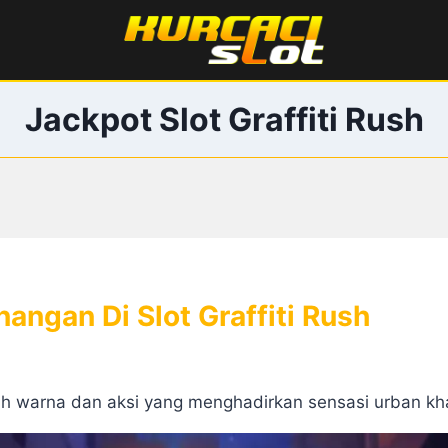
Jackpot Slot Graffiti Rush
ngan Di Slot Graffiti Rush
h warna dan aksi yang menghadirkan sensasi urban khas