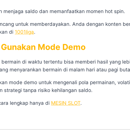
in menjaga saldo dan memanfaatkan momen hot spin.
ancang untuk memberdayakan. Anda dengan konten berku
kan di
1001liga
.
 & Gunakan Mode Demo
ermain di waktu tertentu bisa memberi hasil yang lebi
 yang menyarankan bermain di malam hari atau pagi buta,
n mode demo untuk mengenali pola permainan, volatilit
strategi tanpa risiko kehilangan saldo.
ecara lengkap hanya di
MESIN SLOT
.