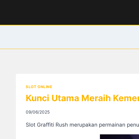
Skip
to
content
SLOT ONLINE
Kunci Utama Meraih Kemena
09/06/2025
Slot Graffiti Rush merupakan permainan penu