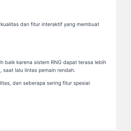
alitas dan fitur interaktif yang membuat
h baik karena sistem RNG dapat terasa lebih
 saat lalu lintas pemain rendah.
as, dan seberapa sering fitur spesial