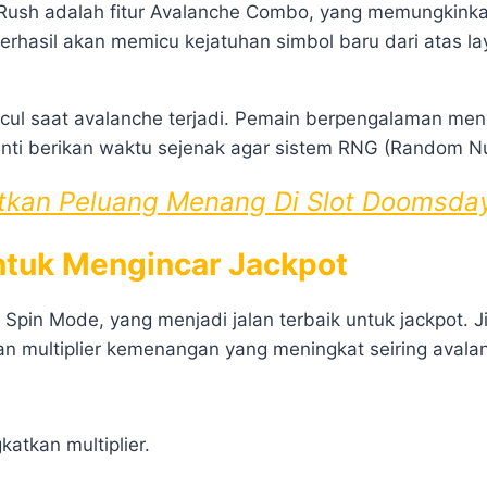
fiti Rush adalah fitur Avalanche Combo, yang memungk
rhasil akan memicu kejatuhan simbol baru dari atas laya
uncul saat avalanche terjadi. Pemain berpengalaman m
enti berikan waktu sejenak agar sistem RNG (Random N
tkan Peluang Menang Di Slot Doomsd
ntuk Mengincar Jackpot
 Spin Mode, yang menjadi jalan terbaik untuk jackpot. 
an multiplier kemenangan yang meningkat seiring avala
atkan multiplier.