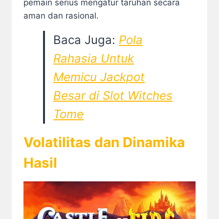
pemain serius mengatur taruhan secara
aman dan rasional.
Baca Juga:
Pola
Rahasia Untuk
Memicu Jackpot
Besar di Slot Witches
Tome
Volatilitas dan Dinamika
Hasil