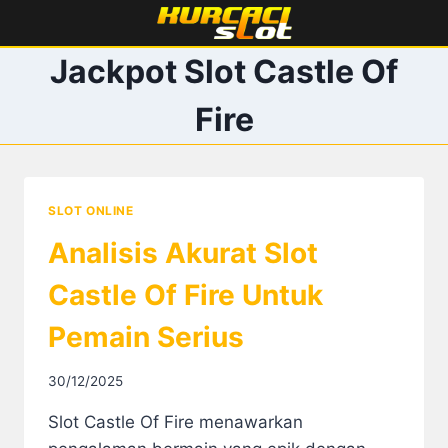
Skip
to
Jackpot Slot Castle Of
content
Fire
SLOT ONLINE
Analisis Akurat Slot
Castle Of Fire Untuk
Pemain Serius
30/12/2025
Slot Castle Of Fire menawarkan