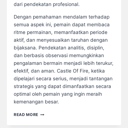
dari pendekatan profesional.
Dengan pemahaman mendalam terhadap
semua aspek ini, pemain dapat membaca
ritme permainan, memanfaatkan periode
aktif, dan menyesuaikan taruhan dengan
bijaksana. Pendekatan analitis, disiplin,
dan berbasis observasi memungkinkan
pengalaman bermain menjadi lebih terukur,
efektif, dan aman. Castle Of Fire, ketika
dipelajari secara serius, menjadi tantangan
strategis yang dapat dimanfaatkan secara
optimal oleh pemain yang ingin meraih
kemenangan besar.
ANALISIS
READ MORE
AKURAT
SLOT