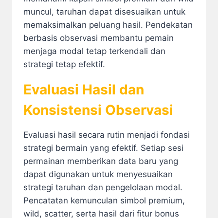
muncul, taruhan dapat disesuaikan untuk
memaksimalkan peluang hasil. Pendekatan
berbasis observasi membantu pemain
menjaga modal tetap terkendali dan
strategi tetap efektif.
Evaluasi Hasil dan
Konsistensi Observasi
Evaluasi hasil secara rutin menjadi fondasi
strategi bermain yang efektif. Setiap sesi
permainan memberikan data baru yang
dapat digunakan untuk menyesuaikan
strategi taruhan dan pengelolaan modal.
Pencatatan kemunculan simbol premium,
wild, scatter, serta hasil dari fitur bonus