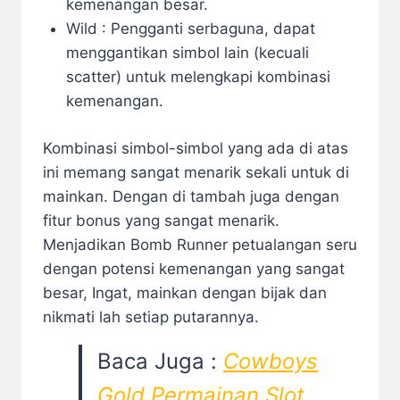
kemenangan besar.
Wild : Pengganti serbaguna, dapat
menggantikan simbol lain (kecuali
scatter) untuk melengkapi kombinasi
kemenangan.
Kombinasi simbol-simbol yang ada di atas
ini memang sangat menarik sekali untuk di
mainkan. Dengan di tambah juga dengan
fitur bonus yang sangat menarik.
Menjadikan Bomb Runner petualangan seru
dengan potensi kemenangan yang sangat
besar, Ingat, mainkan dengan bijak dan
nikmati lah setiap putarannya.
Baca Juga :
Cowboys
Gold Permainan Slot