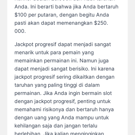
Anda. Ini berarti bahwa jika Anda bertaruh
$100 per putaran, dengan begitu Anda
pasti akan dapat memenangkan $250.
000.
Jackpot progresif dapat menjadi sangat
menarik untuk para pemain yang
memainkan permainan ini. Namun juga
dapat menjadi sangat berisiko. Ini karena
jackpot progresif sering dikaitkan dengan
taruhan yang paling tinggi di dalam
permainan. Jika Anda ingin bermain slot
dengan jackpot progresif, penting untuk
memahami risikonya dan bertaruh hanya
dengan uang yang Anda mampu untuk
kehilangan saja dan jangan terlalu
berlebihan. Jika kalian menginginkan