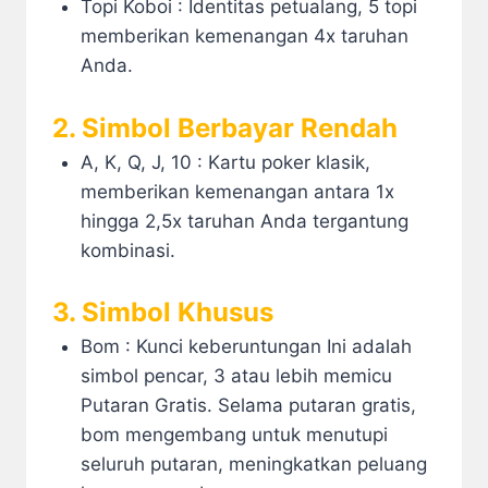
Topi Koboi : Identitas petualang, 5 topi
memberikan kemenangan 4x taruhan
Anda.
2. Simbol Berbayar Rendah
A, K, Q, J, 10 : Kartu poker klasik,
memberikan kemenangan antara 1x
hingga 2,5x taruhan Anda tergantung
kombinasi.
3. Simbol Khusus
Bom : Kunci keberuntungan Ini adalah
simbol pencar, 3 atau lebih memicu
Putaran Gratis. Selama putaran gratis,
bom mengembang untuk menutupi
seluruh putaran, meningkatkan peluang