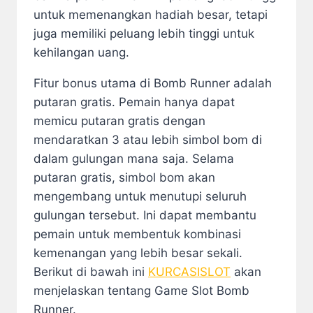
untuk memenangkan hadiah besar, tetapi
juga memiliki peluang lebih tinggi untuk
kehilangan uang.
Fitur bonus utama di Bomb Runner adalah
putaran gratis. Pemain hanya dapat
memicu putaran gratis dengan
mendaratkan 3 atau lebih simbol bom di
dalam gulungan mana saja. Selama
putaran gratis, simbol bom akan
mengembang untuk menutupi seluruh
gulungan tersebut. Ini dapat membantu
pemain untuk membentuk kombinasi
kemenangan yang lebih besar sekali.
Berikut di bawah ini
KURCASISLOT
akan
menjelaskan tentang Game Slot Bomb
Runner.