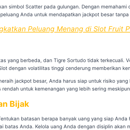
atkan simbol Scatter pada gulungan. Dengan memahami 
peluang Anda untuk mendapatkan jackpot besar tanpa 
gkatkan Peluang Menang di Slot Fruit P
litas yang berbeda, dan Tigre Sortudo tidak terkecuali.
t dengan volatilitas tinggi cenderung memberikan keme
aih jackpot besar, Anda harus siap untuk risiko yang l
as rendah untuk kemenangan yang lebih sering meskipun l
an Bijak
. Tentukan batasan berapa banyak uang yang siap Anda 
ai batas Anda. Kelola uang Anda dengan disiplin akan