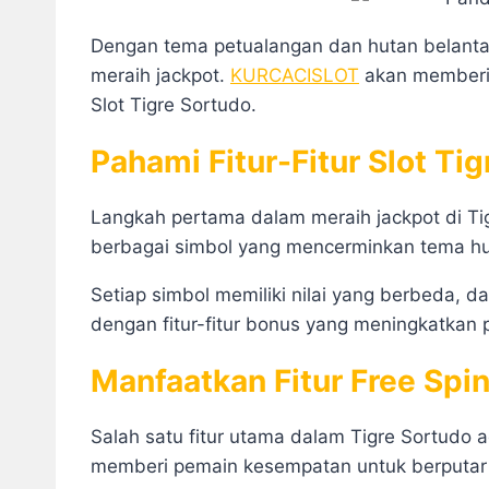
Dengan tema petualangan dan hutan belant
meraih jackpot.
KURCACISLOT
akan memberik
Slot Tigre Sortudo.
Pahami Fitur-Fitur Slot Ti
Langkah pertama dalam meraih jackpot di Tig
berbagai simbol yang mencerminkan tema huta
Setiap simbol memiliki nilai yang berbeda, 
dengan fitur-fitur bonus yang meningkatkan 
Manfaatkan Fitur Free Spi
Salah satu fitur utama dalam Tigre Sortudo a
memberi pemain kesempatan untuk berputar 