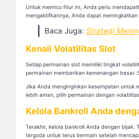
Untuk memicu fitur ini, Anda perlu mendap
mengaktifkannya, Anda dapat meningkatkan 
Baca Juga:
Strategi Menin
Kenali Volatilitas Slot
Setiap permainan slot memiliki tingkat volati
permainan memberikan kemenangan besar. Slo
Jika Anda menginginkan kesempatan untuk mer
lebih aman, pilih permainan dengan volatilit
Kelola Bankroll Anda deng
Terakhir, kelola bankroll Anda dengan bijak
tergoda untuk terus bermain setelah mencap