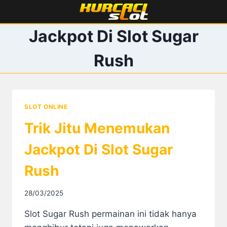
Skip
to
Jackpot Di Slot Sugar
content
Rush
SLOT ONLINE
Trik Jitu Menemukan
Jackpot Di Slot Sugar
Rush
28/03/2025
Slot Sugar Rush permainan ini tidak hanya