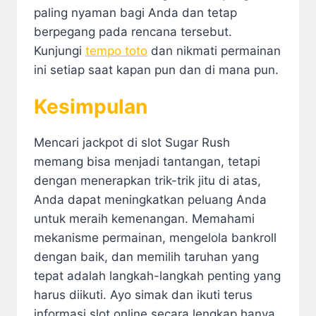
paling nyaman bagi Anda dan tetap
berpegang pada rencana tersebut.
Kunjungi
tempo toto
dan nikmati permainan
ini setiap saat kapan pun dan di mana pun.
Kesimpulan
Mencari jackpot di slot Sugar Rush
memang bisa menjadi tantangan, tetapi
dengan menerapkan trik-trik jitu di atas,
Anda dapat meningkatkan peluang Anda
untuk meraih kemenangan. Memahami
mekanisme permainan, mengelola bankroll
dengan baik, dan memilih taruhan yang
tepat adalah langkah-langkah penting yang
harus diikuti. Ayo simak dan ikuti terus
informasi slot online secara lengkap hanya