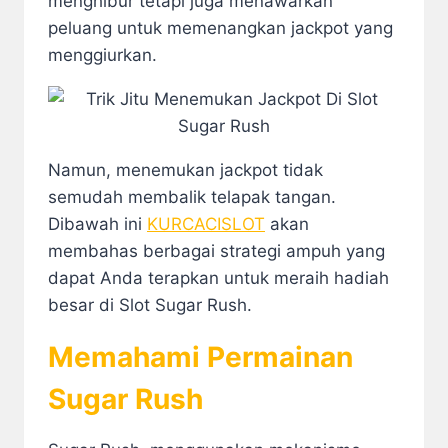
menghibur tetapi juga menawarkan
peluang untuk memenangkan jackpot yang
menggiurkan.
Namun, menemukan jackpot tidak
semudah membalik telapak tangan.
Dibawah ini
KURCACISLOT
akan
membahas berbagai strategi ampuh yang
dapat Anda terapkan untuk meraih hadiah
besar di Slot Sugar Rush.
Memahami Permainan
Sugar Rush