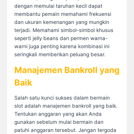
dengan memulai taruhan kecil dapat
membantu pemain memahami frekuensi
dan ukuran kemenangan yang mungkin
terjadi. Memahami simbol-simbol khusus
seperti jelly beans dan permen warna-
warni juga penting karena kombinasi ini
seringkali memberikan peluang besar.
Manajemen Bankroll yang
Baik
Salah satu kunci sukses dalam bermain
slot adalah manajemen bankroll yang baik.
Tentukan anggaran yang akan Anda
gunakan sebelum mulai bermain dan
patuhi anggaran tersebut. Jangan tergoda