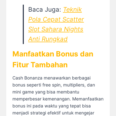
Baca Juga:
Teknik
Pola Cepat Scatter
Slot Sahara Nights
Anti Rungkad
Manfaatkan Bonus dan
Fitur Tambahan
Cash Bonanza menawarkan berbagai
bonus seperti free spin, multipliers, dan
mini game yang bisa membantu
memperbesar kemenangan. Memanfaatkan
bonus ini pada waktu yang tepat bisa
menjadi strategi efektif untuk mengejar