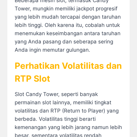
Beberapa mesin slot, termasuk Candy
Tower, mungkin memiliki jackpot progresif
yang lebih mudah tercapai dengan taruhan
lebih tinggi. Oleh karena itu, cobalah untuk
menemukan keseimbangan antara taruhan
yang Anda pasang dan seberapa sering
Anda ingin memutar gulungan.
Perhatikan Volatilitas dan
RTP Slot
Slot Candy Tower, seperti banyak
permainan slot lainnya, memiliki tingkat
volatilitas dan RTP (Return to Player) yang
berbeda. Volatilitas tinggi berarti
kemenangan yang lebih jarang namun lebih
besar, sementara volatilitas rendah