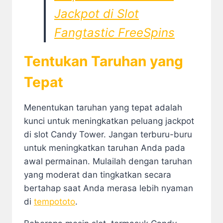
Jackpot di Slot
Fangtastic FreeSpins
Tentukan Taruhan yang
Tepat
Menentukan taruhan yang tepat adalah
kunci untuk meningkatkan peluang jackpot
di slot Candy Tower. Jangan terburu-buru
untuk meningkatkan taruhan Anda pada
awal permainan. Mulailah dengan taruhan
yang moderat dan tingkatkan secara
bertahap saat Anda merasa lebih nyaman
di
tempototo
.