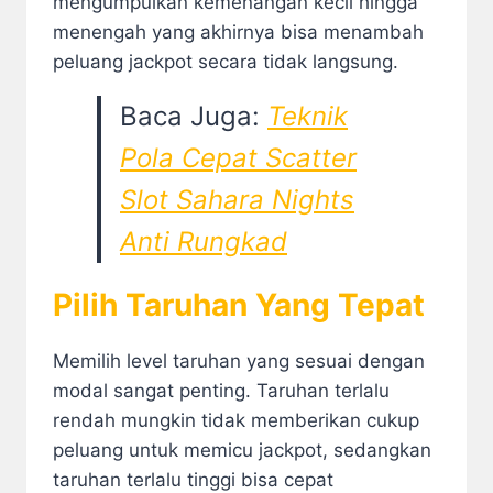
mengumpulkan kemenangan kecil hingga
menengah yang akhirnya bisa menambah
peluang jackpot secara tidak langsung.
Baca Juga:
Teknik
Pola Cepat Scatter
Slot Sahara Nights
Anti Rungkad
Pilih Taruhan Yang Tepat
Memilih level taruhan yang sesuai dengan
modal sangat penting. Taruhan terlalu
rendah mungkin tidak memberikan cukup
peluang untuk memicu jackpot, sedangkan
taruhan terlalu tinggi bisa cepat