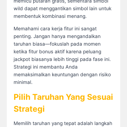
memicu putaran gratis, sementara simbol
wild dapat menggantikan simbol lain untuk
membentuk kombinasi menang.
Memahami cara kerja fitur ini sangat
penting. Jangan hanya mengandalkan
taruhan biasa—fokuslah pada momen
ketika fitur bonus aktif karena peluang
jackpot biasanya lebih tinggi pada fase ini.
Strategi ini membantu Anda
memaksimalkan keuntungan dengan risiko
minimal.
Pilih Taruhan Yang Sesuai
Strategi
Memilih taruhan yang tepat adalah langkah