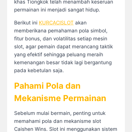
khas Tiongkok telah menambah keseruan
permainan ini menjadi sangat hidup.
Berikut ini
KURCACISLOT
akan
memberikana pemahaman pola simbol,
fitur bonus, dan volatilitas setiap mesin
slot, agar pemain dapat merancang taktik
yang efektif sehingga peluang meraih
kemenangan besar tidak lagi bergantung
pada kebetulan saja.
Pahami Pola dan
Mekanisme Permainan
Sebelum mulai bermain, penting untuk
memahami pola dan mekanisme slot
Caishen Wins. Slot ini menggunakan sistem