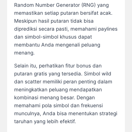
Random Number Generator (RNG) yang
memastikan setiap putaran bersifat acak.
Meskipun hasil putaran tidak bisa
diprediksi secara pasti, memahami paylines
dan simbol-simbol khusus dapat
membantu Anda mengenali peluang
menang.
Selain itu, perhatikan fitur bonus dan
putaran gratis yang tersedia. Simbol wild
dan scatter memiliki peran penting dalam
meningkatkan peluang mendapatkan
kombinasi menang besar. Dengan
memahami pola simbol dan frekuensi
munculnya, Anda bisa menentukan strategi
taruhan yang lebih efektif.