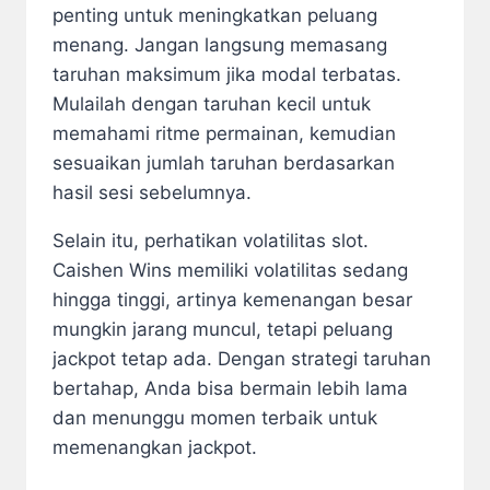
penting untuk meningkatkan peluang
menang. Jangan langsung memasang
taruhan maksimum jika modal terbatas.
Mulailah dengan taruhan kecil untuk
memahami ritme permainan, kemudian
sesuaikan jumlah taruhan berdasarkan
hasil sesi sebelumnya.
Selain itu, perhatikan volatilitas slot.
Caishen Wins memiliki volatilitas sedang
hingga tinggi, artinya kemenangan besar
mungkin jarang muncul, tetapi peluang
jackpot tetap ada. Dengan strategi taruhan
bertahap, Anda bisa bermain lebih lama
dan menunggu momen terbaik untuk
memenangkan jackpot.