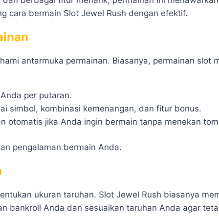
g cara bermain Slot Jewel Rush dengan efektif.
ainan
ami antarmuka permainan. Biasanya, permainan slot m
Anda per putaran.
i simbol, kombinasi kemenangan, dan fitur bonus.
 otomatis jika Anda ingin bermain tanpa menekan tombo
kan pengalaman bermain Anda.
n
ntukan ukuran taruhan. Slot Jewel Rush biasanya me
n bankroll Anda dan sesuaikan taruhan Anda agar tet