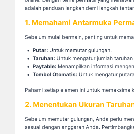
adalah panduan langkah demi langkah tentan
1. Memahami Antarmuka Perm
Sebelum mulai bermain, penting untuk memah
Putar:
Untuk memutar gulungan.
Taruhan:
Untuk mengatur jumlah taruhan 
Paytable:
Menampilkan informasi mengena
Tombol Otomatis:
Untuk mengatur putaran
Pahami setiap elemen ini untuk memaksimal
2. Menentukan Ukuran Taruha
Sebelum memutar gulungan, Anda perlu mene
sesuai dengan anggaran Anda. Pertimbangka