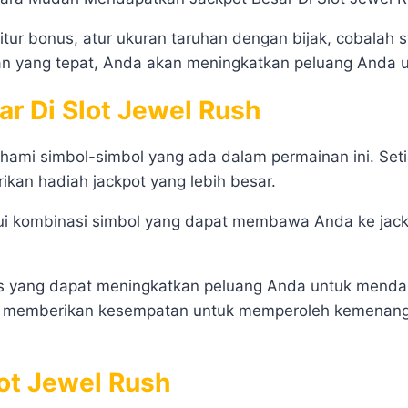
tur bonus, atur ukuran taruhan dengan bijak, cobalah 
n yang tepat, Anda akan meningkatkan peluang Anda 
r Di Slot Jewel Rush
ami simbol-simbol yang ada dalam permainan ini. Setia
kan hadiah jackpot yang lebih besar.
ui kombinasi simbol yang dapat membawa Anda ke jackpo
 yang dapat meningkatkan peluang Anda untuk mendapatk
li memberikan kesempatan untuk memperoleh kemenang
ot Jewel Rush