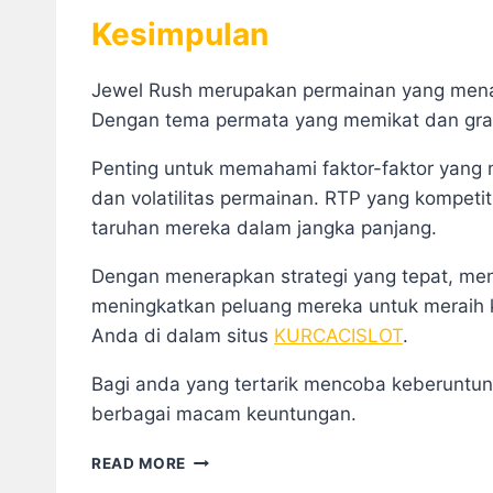
Kesimpulan
Jewel Rush merupakan permainan yang men
Dengan tema permata yang memikat dan grafis
Penting untuk memahami faktor-faktor yang
dan volatilitas permainan. RTP yang kompe
taruhan mereka dalam jangka panjang.
Dengan menerapkan strategi yang tepat, men
meningkatkan peluang mereka untuk meraih 
Anda di dalam situs
KURCACISLOT
.
Bagi anda yang tertarik mencoba keberuntun
berbagai macam keuntungan.
CARA
READ MORE
MUDAH