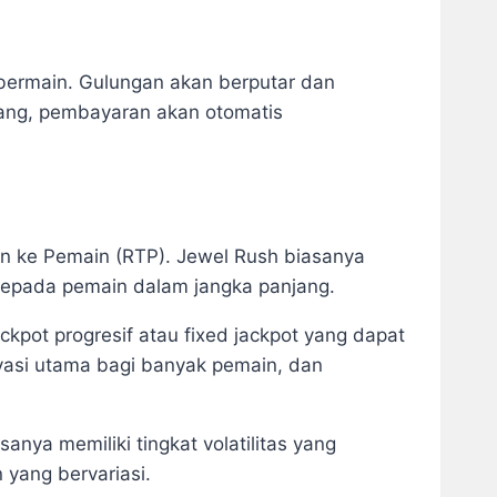
bermain. Gulungan akan berputar dan
ang, pembayaran akan otomatis
an ke Pemain (RTP). Jewel Rush biasanya
kepada pemain dalam jangka panjang.
ckpot progresif atau fixed jackpot yang dapat
vasi utama bagi banyak pemain, dan
nya memiliki tingkat volatilitas yang
yang bervariasi.