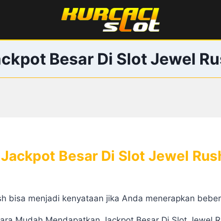
ckpot Besar Di Slot Jewel R
ackpot Besar Di Slot Jewel Rus
ush bisa menjadi kenyataan jika Anda menerapkan bebe