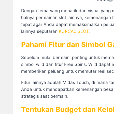
Dengan tema yang menarik dan visual yang 
halnya permainan slot lainnya, kemenangan 
tepat agar Anda dapat memaksimalkan peluan
lainnya seputaran
KURCACISLOT
.
Pahami Fitur dan Simbol 
Sebelum mulai bermain, penting untuk memaha
simbol wild dan fitur Free Spins. Wild dap
memberikan peluang untuk memutar reel secar
Fitur lainnya adalah Midas Touch, di mana t
Anda untuk mendapatkan kemenangan besar. 
strategis saat bermain.
Tentukan Budget dan Kelo