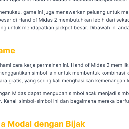
memukau, game ini juga menawarkan peluang untuk me
besar di Hand of Midas 2 membutuhkan lebih dari seka
g untuk mendapatkan jackpot besar. Dibawah ini anda 
Game
mi cara kerja permainan ini. Hand of Midas 2 memiliki
at menggantikan simbol lain untuk membentuk kombinasi
a gratis, yang sering kali menghasilkan kemenangan l
angan Midas dapat mengubah simbol acak menjadi simbo
Kenali simbol-simbol ini dan bagaimana mereka berfu
la Modal dengan Bijak