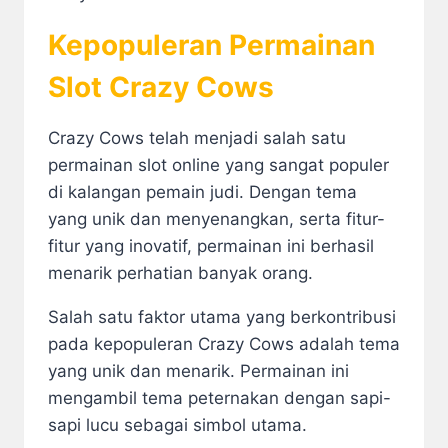
Kepopuleran Permainan
Slot Crazy Cows
Crazy Cows telah menjadi salah satu
permainan slot online yang sangat populer
di kalangan pemain judi. Dengan tema
yang unik dan menyenangkan, serta fitur-
fitur yang inovatif, permainan ini berhasil
menarik perhatian banyak orang.
Salah satu faktor utama yang berkontribusi
pada kepopuleran Crazy Cows adalah tema
yang unik dan menarik. Permainan ini
mengambil tema peternakan dengan sapi-
sapi lucu sebagai simbol utama.