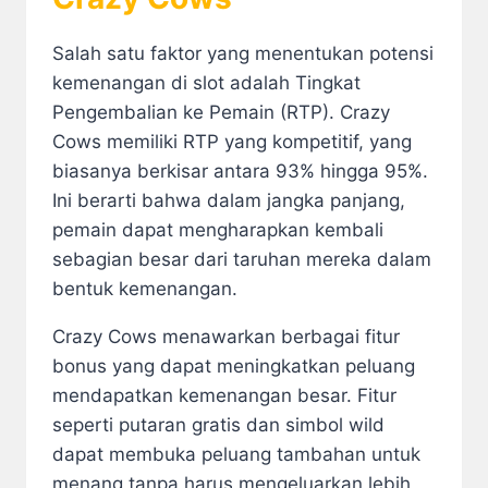
Salah satu faktor yang menentukan potensi
kemenangan di slot adalah Tingkat
Pengembalian ke Pemain (RTP). Crazy
Cows memiliki RTP yang kompetitif, yang
biasanya berkisar antara 93% hingga 95%.
Ini berarti bahwa dalam jangka panjang,
pemain dapat mengharapkan kembali
sebagian besar dari taruhan mereka dalam
bentuk kemenangan.
Crazy Cows menawarkan berbagai fitur
bonus yang dapat meningkatkan peluang
mendapatkan kemenangan besar. Fitur
seperti putaran gratis dan simbol wild
dapat membuka peluang tambahan untuk
menang tanpa harus mengeluarkan lebih