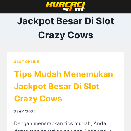
Skip
to
Jackpot Besar Di Slot
content
Crazy Cows
SLOT ONLINE
Tips Mudah Menemukan
Jackpot Besar Di Slot
Crazy Cows
27/01/2025
Dengan menerapkan tips mudah, Anda