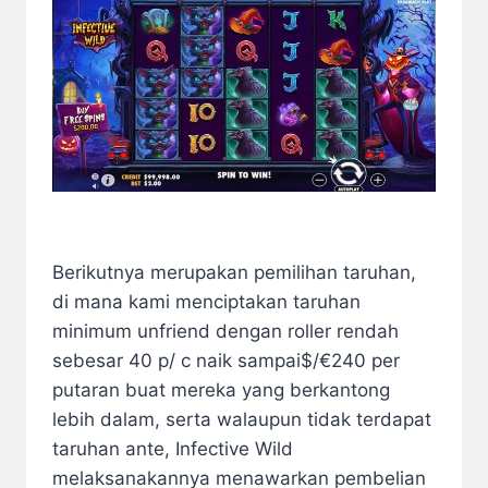
Berikutnya merupakan pemilihan taruhan,
di mana kami menciptakan taruhan
minimum unfriend dengan roller rendah
sebesar 40 p/ c naik sampai$/€240 per
putaran buat mereka yang berkantong
lebih dalam, serta walaupun tidak terdapat
taruhan ante, Infective Wild
melaksanakannya menawarkan pembelian