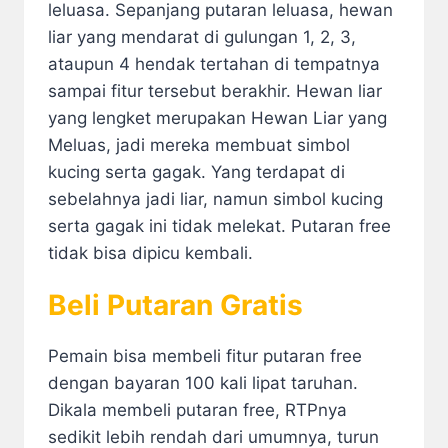
leluasa. Sepanjang putaran leluasa, hewan
liar yang mendarat di gulungan 1, 2, 3,
ataupun 4 hendak tertahan di tempatnya
sampai fitur tersebut berakhir. Hewan liar
yang lengket merupakan Hewan Liar yang
Meluas, jadi mereka membuat simbol
kucing serta gagak. Yang terdapat di
sebelahnya jadi liar, namun simbol kucing
serta gagak ini tidak melekat. Putaran free
tidak bisa dipicu kembali.
Beli Putaran Gratis
Pemain bisa membeli fitur putaran free
dengan bayaran 100 kali lipat taruhan.
Dikala membeli putaran free, RTPnya
sedikit lebih rendah dari umumnya, turun