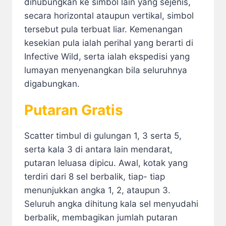
dihubungkan ke simbol lain yang sejenis,
secara horizontal ataupun vertikal, simbol
tersebut pula terbuat liar. Kemenangan
kesekian pula ialah perihal yang berarti di
Infective Wild, serta ialah ekspedisi yang
lumayan menyenangkan bila seluruhnya
digabungkan.
Putaran Gratis
Scatter timbul di gulungan 1, 3 serta 5,
serta kala 3 di antara lain mendarat,
putaran leluasa dipicu. Awal, kotak yang
terdiri dari 8 sel berbalik, tiap- tiap
menunjukkan angka 1, 2, ataupun 3.
Seluruh angka dihitung kala sel menyudahi
berbalik, membagikan jumlah putaran