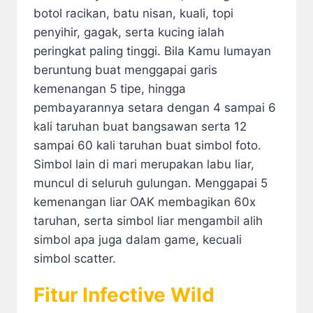
botol racikan, batu nisan, kuali, topi
penyihir, gagak, serta kucing ialah
peringkat paling tinggi. Bila Kamu lumayan
beruntung buat menggapai garis
kemenangan 5 tipe, hingga
pembayarannya setara dengan 4 sampai 6
kali taruhan buat bangsawan serta 12
sampai 60 kali taruhan buat simbol foto.
Simbol lain di mari merupakan labu liar,
muncul di seluruh gulungan. Menggapai 5
kemenangan liar OAK membagikan 60x
taruhan, serta simbol liar mengambil alih
simbol apa juga dalam game, kecuali
simbol scatter.
Fitur Infective Wild