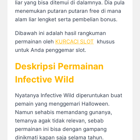
liar yang bisa ditemui di dalamnya. Dia pula
menemukan putaran putaran free di mana
alam liar lengket serta pembelian bonus.
Dibawah ini adalah hasil rangkuman
permainan oleh
KURCACI SLOT
khusus
untuk Anda penggemar slot.
Deskripsi Permainan
Infective Wild
Nyatanya Infective Wild diperuntukan buat
pemain yang menggemari Halloween.
Namun sehabis memandang gunanya,
temanya agak tidak relevan, sebab
permainan ini bisa dengan gampang
dinikmati kapan saja selama tahun.