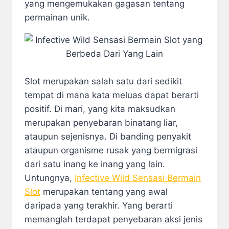
yang mengemukakan gagasan tentang
permainan unik.
Slot merupakan salah satu dari sedikit
tempat di mana kata meluas dapat berarti
positif. Di mari, yang kita maksudkan
merupakan penyebaran binatang liar,
ataupun sejenisnya. Di banding penyakit
ataupun organisme rusak yang bermigrasi
dari satu inang ke inang yang lain.
Untungnya,
Infective Wild Sensasi Bermain
Slot
merupakan tentang yang awal
daripada yang terakhir. Yang berarti
memanglah terdapat penyebaran aksi jenis