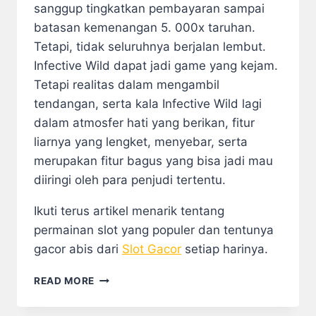
sanggup tingkatkan pembayaran sampai
batasan kemenangan 5. 000x taruhan.
Tetapi, tidak seluruhnya berjalan lembut.
Infective Wild dapat jadi game yang kejam.
Tetapi realitas dalam mengambil
tendangan, serta kala Infective Wild lagi
dalam atmosfer hati yang berikan, fitur
liarnya yang lengket, menyebar, serta
merupakan fitur bagus yang bisa jadi mau
diiringi oleh para penjudi tertentu.
Ikuti terus artikel menarik tentang
permainan slot yang populer dan tentunya
gacor abis dari
Slot Gacor
setiap harinya.
INFECTIVE
READ MORE
WILD
SENSASI