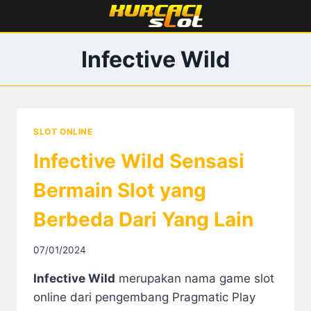
Skip
to
content
Infective Wild
SLOT ONLINE
Infective Wild Sensasi
Bermain Slot yang
Berbeda Dari Yang Lain
07/01/2024
Infective Wild
merupakan nama game slot
online dari pengembang Pragmatic Play