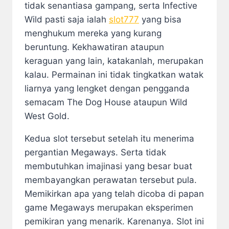
tidak senantiasa gampang, serta Infective
Wild pasti saja ialah
slot777
yang bisa
menghukum mereka yang kurang
beruntung. Kekhawatiran ataupun
keraguan yang lain, katakanlah, merupakan
kalau. Permainan ini tidak tingkatkan watak
liarnya yang lengket dengan pengganda
semacam The Dog House ataupun Wild
West Gold.
Kedua slot tersebut setelah itu menerima
pergantian Megaways. Serta tidak
membutuhkan imajinasi yang besar buat
membayangkan perawatan tersebut pula.
Memikirkan apa yang telah dicoba di papan
game Megaways merupakan eksperimen
pemikiran yang menarik. Karenanya. Slot ini