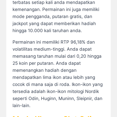
terbatas setiap kali anda mendapatkan
kemenangan. Permainan ini juga memiliki
mode pengganda, putaran gratis, dan
jackpot yang dapat memberikan hadiah
hingga 10.000 kali taruhan anda.
Permainan ini memiliki RTP 96,18% dan
volatilitas medium-tinggi. Anda dapat
memasang taruhan mulai dari 0,20 hingga
25 koin per putaran. Anda dapat
memenangkan hadiah dengan
mendapatkan lima ikon atau lebih yang
cocok di mana saja di roda. Ikon-ikon yang
tersedia adalah ikon-ikon mitologi Nordik
seperti Odin, Huginn, Muninn, Sleipnir, dan
lain-lain.