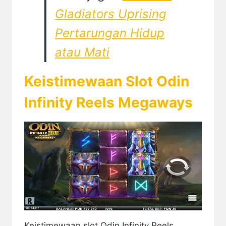
Gladiators Uprising
Pertarungan Hidup
atau Mati
Keistimewaan Slot Odin
Infinity Reels Megaways
Keistimewaan slot Odin Infinity Reels