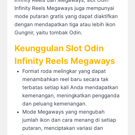
Infinity Reels dan Megaways, slot Odin
Infinity Reels Megaways juga mempunyai
mode putaran gratis yang dapat diaktifkan
dengan mendapatkan tiga atau lebih ikon
Gungnir, yaitu tombak Odin.
Keunggulan Slot Odin
Infinity Reels Megaways
Format roda melingkar yang dapat
menambahkan reel baru secara tak
terbatas setiap kali Anda mendapatkan
kemenangan, meningkatkan pengganda
dan peluang kemenangan.
Mode Megaways yang mengubah
jumlah ikon dan cara menang di setiap
putaran, menciptakan variasi dan