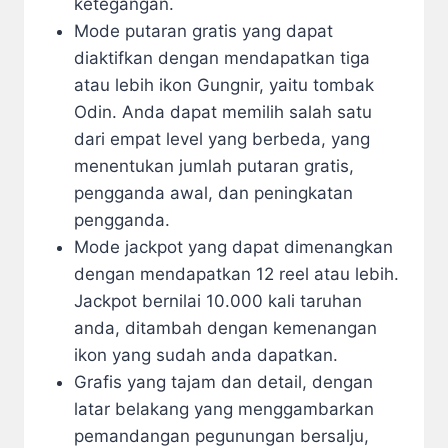
ketegangan.
Mode putaran gratis yang dapat
diaktifkan dengan mendapatkan tiga
atau lebih ikon Gungnir, yaitu tombak
Odin. Anda dapat memilih salah satu
dari empat level yang berbeda, yang
menentukan jumlah putaran gratis,
pengganda awal, dan peningkatan
pengganda.
Mode jackpot yang dapat dimenangkan
dengan mendapatkan 12 reel atau lebih.
Jackpot bernilai 10.000 kali taruhan
anda, ditambah dengan kemenangan
ikon yang sudah anda dapatkan.
Grafis yang tajam dan detail, dengan
latar belakang yang menggambarkan
pemandangan pegunungan bersalju,