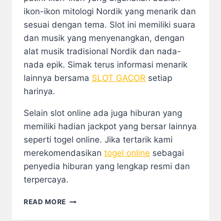
ikon-ikon mitologi Nordik yang menarik dan
sesuai dengan tema. Slot ini memiliki suara
dan musik yang menyenangkan, dengan
alat musik tradisional Nordik dan nada-
nada epik. Simak terus informasi menarik
lainnya bersama
SLOT GACOR
setiap
harinya.
Selain slot online ada juga hiburan yang
memiliki hadian jackpot yang bersar lainnya
seperti togel online. Jika tertarik kami
merekomendasikan
togel online
sebagai
penyedia hiburan yang lengkap resmi dan
terpercaya.
ODIN
READ MORE
INFINITY
REELS