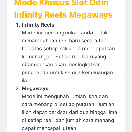
Mode Khusus Slot Odin
Infinity Reels Megaways
Infinity Reels
Mode ini memungkinkan anda untuk
menambahkan reel baru secara tak
terbatas setiap kali anda mendapatkan
kemenangan. Setiap reel baru yang
ditambahkan akan meningkatkan
pengganda untuk semua kemenangan
ikon.
Megaways
Mode ini mengubah jumlah ikon dan
cara menang di setiap putaran. Jumlah
ikon dapat berkisar dari dua hingga lima
di setiap reel, dan jumlah cara menang
dapat mencapai jutaan.