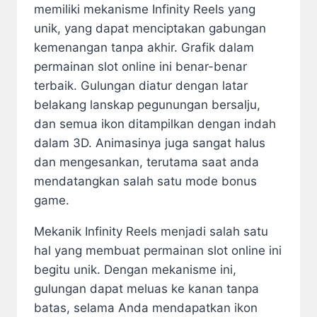
memiliki mekanisme Infinity Reels yang
unik, yang dapat menciptakan gabungan
kemenangan tanpa akhir. Grafik dalam
permainan slot online ini benar-benar
terbaik. Gulungan diatur dengan latar
belakang lanskap pegunungan bersalju,
dan semua ikon ditampilkan dengan indah
dalam 3D. Animasinya juga sangat halus
dan mengesankan, terutama saat anda
mendatangkan salah satu mode bonus
game.
Mekanik Infinity Reels menjadi salah satu
hal yang membuat permainan slot online ini
begitu unik. Dengan mekanisme ini,
gulungan dapat meluas ke kanan tanpa
batas, selama Anda mendapatkan ikon