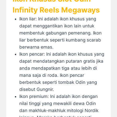
Infinity Reels Megaways
Ikon liar: Ini adalah ikon khusus yang
dapat menggantikan ikon lain untuk
membentuk gabungan pemenang. Ikon
liar berbentuk seperti kumbang scarab
berwarna emas.
Ikon pencar: Ini adalah ikon khusus yang
dapat mendatangkan putaran gratis jika
anda mendapatkan tiga atau lebih di
mana saja di roda. Ikon pencar
berbentuk seperti tombak Odin yang
disebut Gungnir.
Ikon premium: Ini adalah ikon dengan
nilai tinggi yang mewakili dewa Odin
dan makhluk-makhluk mitologi Nordik