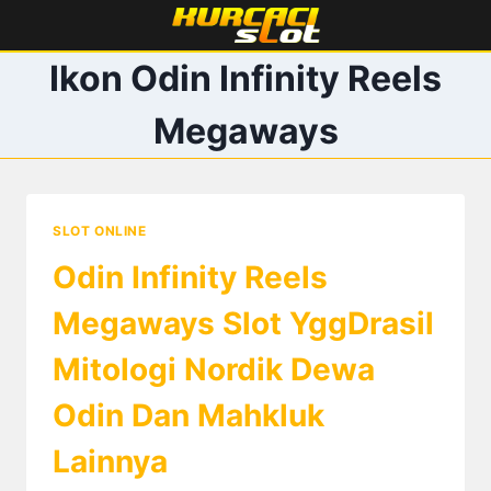
Skip
to
Ikon Odin Infinity Reels
content
Megaways
SLOT ONLINE
Odin Infinity Reels
Megaways Slot YggDrasil
Mitologi Nordik Dewa
Odin Dan Mahkluk
Lainnya