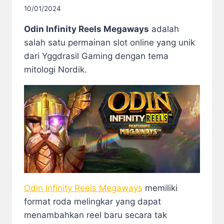
10/01/2024
Odin Infinity Reels Megaways
adalah
salah satu permainan slot online yang unik
dari Yggdrasil Gaming dengan tema
mitologi Nordik.
Odin Infinity Reels Megaways
memiliki
format roda melingkar yang dapat
menambahkan reel baru secara tak