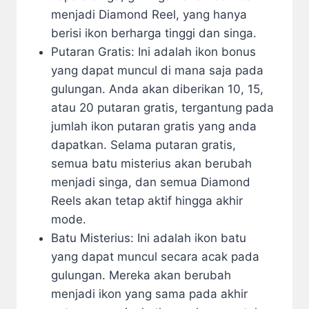
menjadi Diamond Reel, yang hanya
berisi ikon berharga tinggi dan singa.
Putaran Gratis: Ini adalah ikon bonus
yang dapat muncul di mana saja pada
gulungan. Anda akan diberikan 10, 15,
atau 20 putaran gratis, tergantung pada
jumlah ikon putaran gratis yang anda
dapatkan. Selama putaran gratis,
semua batu misterius akan berubah
menjadi singa, dan semua Diamond
Reels akan tetap aktif hingga akhir
mode.
Batu Misterius: Ini adalah ikon batu
yang dapat muncul secara acak pada
gulungan. Mereka akan berubah
menjadi ikon yang sama pada akhir