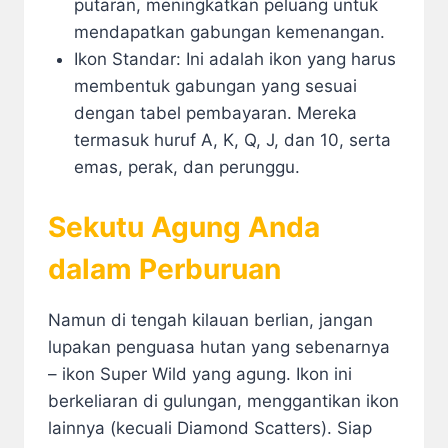
putaran, meningkatkan peluang untuk
mendapatkan gabungan kemenangan.
Ikon Standar: Ini adalah ikon yang harus
membentuk gabungan yang sesuai
dengan tabel pembayaran. Mereka
termasuk huruf A, K, Q, J, dan 10, serta
emas, perak, dan perunggu.
Sekutu Agung Anda
dalam Perburuan
Namun di tengah kilauan berlian, jangan
lupakan penguasa hutan yang sebenarnya
– ikon Super Wild yang agung. Ikon ini
berkeliaran di gulungan, menggantikan ikon
lainnya (kecuali Diamond Scatters). Siap