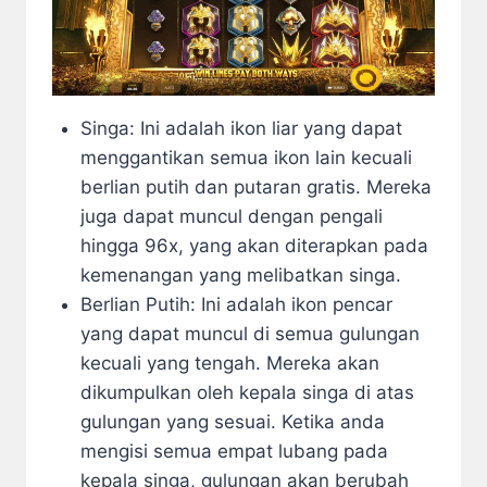
Singa: Ini adalah ikon liar yang dapat
menggantikan semua ikon lain kecuali
berlian putih dan putaran gratis. Mereka
juga dapat muncul dengan pengali
hingga 96x, yang akan diterapkan pada
kemenangan yang melibatkan singa.
Berlian Putih: Ini adalah ikon pencar
yang dapat muncul di semua gulungan
kecuali yang tengah. Mereka akan
dikumpulkan oleh kepala singa di atas
gulungan yang sesuai. Ketika anda
mengisi semua empat lubang pada
kepala singa, gulungan akan berubah