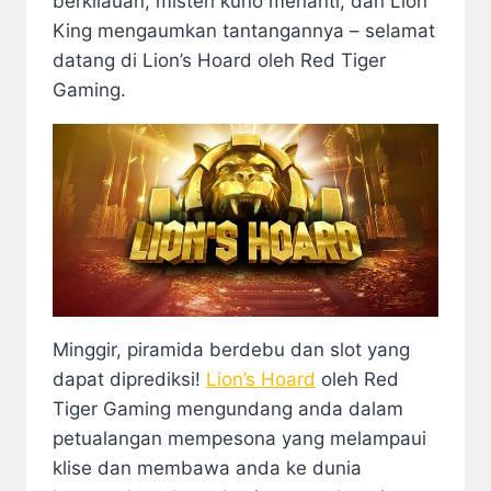
berkilauan, misteri kuno menanti, dan Lion
King mengaumkan tantangannya – selamat
datang di Lion’s Hoard oleh Red Tiger
Gaming.
Minggir, piramida berdebu dan slot yang
dapat diprediksi!
Lion’s Hoard
oleh Red
Tiger Gaming mengundang anda dalam
petualangan mempesona yang melampaui
klise dan membawa anda ke dunia