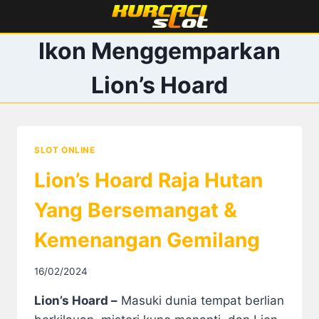
Skip
to
Ikon Menggemparkan
content
Lion’s Hoard
SLOT ONLINE
Lion’s Hoard Raja Hutan
Yang Bersemangat &
Kemenangan Gemilang
16/02/2024
Lion’s Hoard –
Masuki dunia tempat berlian