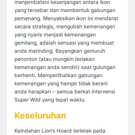
menjembatani kesenjangan antara ikon
yang tersebar dan membentuk gabungan
pemenang. Menyaksikan ikon ini mendarat
secara strategis, mengubah kemenangan
yang nyaris menjadi kemenangan
gemilang, adalah sensasi yang membuat
anda merinding. Bayangkan gemuruh
penonton (atau mungkin teriakan
kemenangan anda sendiri) saat gulungan
berhenti. Memperlihatkan gabungan
kemenangan yang hampir tidak berani
anda harapkan – semua berkat intervensi
Super Wild yang tepat waktu.
Keseluruhan
Keindahan Lion’s Hoard terletak pada