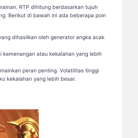
mainan. RTP dihitung berdasarkan tujuh
. Berikut di bawah ini ada beberapa poin
yang dihasilkan oleh generator angka acak
mi kemenangan atau kekalahan yang lebih
inkan peran penting. Volatilitas tinggi
ko kekalahan yang lebih besar.