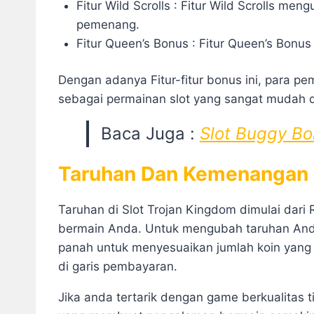
Fitur Wild Scrolls : Fitur Wild Scrolls
pemenang.
Fitur Queen’s Bonus : Fitur Queen’s Bon
Dengan adanya Fitur-fitur bonus ini, para 
sebagai permainan slot yang sangat mudah 
Baca Juga :
Slot Buggy B
Taruhan Dan Kemenangan
Taruhan di Slot Trojan Kingdom dimulai dar
bermain Anda. Untuk mengubah taruhan Anda
panah untuk menyesuaikan jumlah koin yang
di garis pembayaran.
Jika anda tertarik dengan game berkualitas t