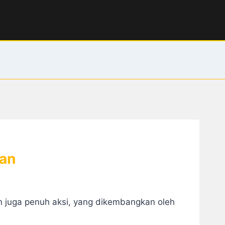
jan
an juga penuh aksi, yang dikembangkan oleh