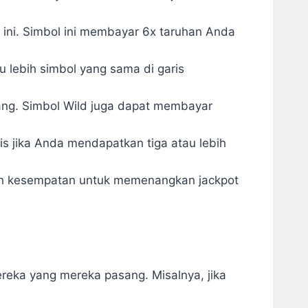
 ini. Simbol ini membayar 6x taruhan Anda
u lebih simbol yang sama di garis
ang. Simbol Wild juga dapat membayar
is jika Anda mendapatkan tiga atau lebih
an kesempatan untuk memenangkan jackpot
reka yang mereka pasang. Misalnya, jika