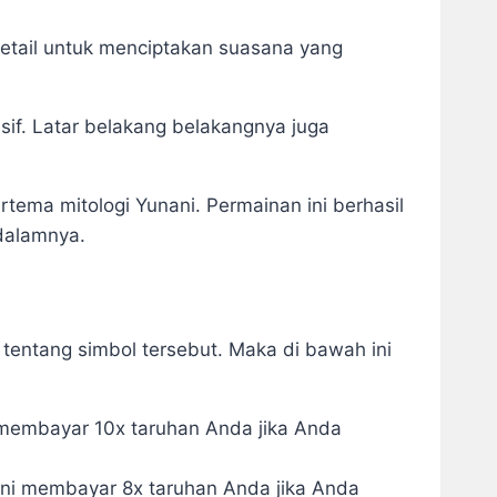
detail untuk menciptakan suasana yang
esif. Latar belakang belakangnya juga
ertema mitologi Yunani. Permainan ini berhasil
dalamnya.
u tentang simbol tersebut. Maka di bawah ini
ni membayar 10x taruhan Anda jika Anda
 ini membayar 8x taruhan Anda jika Anda