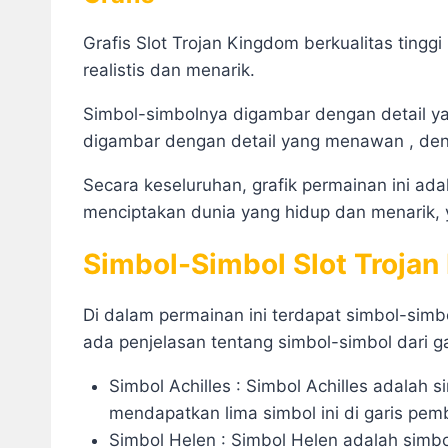
Grafis Slot Trojan Kingdom berkualitas ting
realistis dan menarik.
Simbol-simbolnya digambar dengan detail yang
digambar dengan detail yang menawan , den
Secara keseluruhan, grafik permainan ini adal
menciptakan dunia yang hidup dan menarik,
Simbol-Simbol Slot Troja
Di dalam permainan ini terdapat simbol-simbo
ada penjelasan tentang simbol-simbol dari g
Simbol Achilles : Simbol Achilles adalah 
mendapatkan lima simbol ini di garis pem
Simbol Helen : Simbol Helen adalah simbo