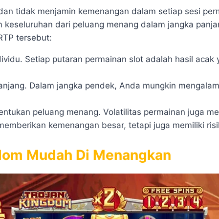
is dan tidak menjamin kemenangan dalam setiap sesi per
keseluruhan dari peluang menang dalam jangka panjang
TP tersebut:
vidu. Setiap putaran permainan slot adalah hasil acak 
 panjang. Dalam jangka pendek, Anda mungkin mengala
tukan peluang menang. Volatilitas permainan juga mema
memberikan kemenangan besar, tetapi juga memiliki risi
gdom Mudah Di Menangkan