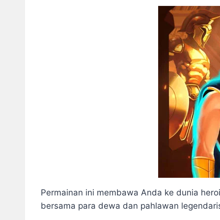
Permainan ini membawa Anda ke dunia heroi
bersama para dewa dan pahlawan legendaris.