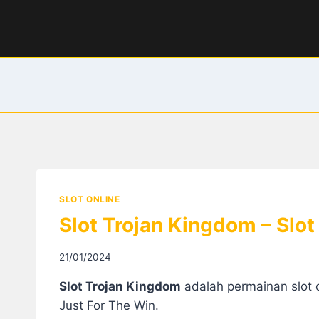
Skip
to
content
SLOT ONLINE
Slot Trojan Kingdom – Slo
21/01/2024
Slot Trojan Kingdom
adalah permainan slot 
Just For The Win.