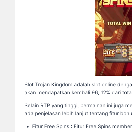
Slot Trojan Kingdom adalah slot online denga
akan mendapatkan kembali 96, 12% dari tota
Selain RTP yang tinggi, permainan ini juga 
ada penjelasan lebih lanjut tentang fitur bon
Fitur Free Spins : Fitur Free Spins mem