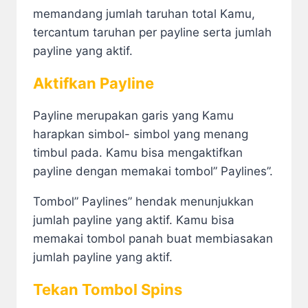
memandang jumlah taruhan total Kamu,
tercantum taruhan per payline serta jumlah
payline yang aktif.
Aktifkan Payline
Payline merupakan garis yang Kamu
harapkan simbol- simbol yang menang
timbul pada. Kamu bisa mengaktifkan
payline dengan memakai tombol” Paylines”.
Tombol” Paylines” hendak menunjukkan
jumlah payline yang aktif. Kamu bisa
memakai tombol panah buat membiasakan
jumlah payline yang aktif.
Tekan Tombol Spins