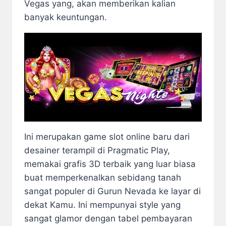
Vegas yang, akan memberikan kalian
banyak keuntungan.
Ini merupakan game slot online baru dari
desainer terampil di Pragmatic Play,
memakai grafis 3D terbaik yang luar biasa
buat memperkenalkan sebidang tanah
sangat populer di Gurun Nevada ke layar di
dekat Kamu. Ini mempunyai style yang
sangat glamor dengan tabel pembayaran