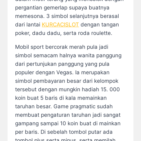
pergantian gemerlap supaya buatnya
memesona. 3 simbol selanjutnya berasal
dari lantai
KURCACISLOT
dengan tangan
poker, dadu dadu, serta roda roulette.
Mobil sport bercorak merah pula jadi
simbol semacam halnya wanita panggung
dari pertunjukan panggung yang pula
populer dengan Vegas. Ia merupakan
simbol pembayaran besar dari kelompok
tersebut dengan mungkin hadiah 15. 000
koin buat 5 baris di kala memainkan
taruhan besar. Game pragmatic sudah
membuat pengaturan taruhan jadi sangat
gampang sampai 10 koin buat di mainkan
per baris. Di sebelah tombol putar ada
tombol plus serta minus, serta memilah