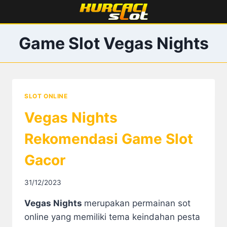
Skip
to
content
Game Slot Vegas Nights
SLOT ONLINE
Vegas Nights
Rekomendasi Game Slot
Gacor
31/12/2023
Vegas Nights
merupakan permainan sot
online yang memiliki tema keindahan pesta