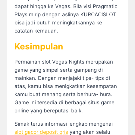
dapat hingga ke Vegas. Bila visi Pragmatic
Plays mirip dengan aslinya KURCACISLOT
bisa jadi butuh meningkatkannya ke
catatan kemauan.
Kesimpulan
Permainan slot Vegas Nights merupakan
game yang simpel serta gampang di
mainkan. Dengan menjajaki tips- tips di
atas, kamu bisa menigkatkan kesempatan
kamu buat menang serta berhura- hura.
Game ini tersedia di berbagai situs game
online yang bereputasi baik.
Simak terus informasi lengkap mengenai
slot gacor deposit qris
yang akan selalu