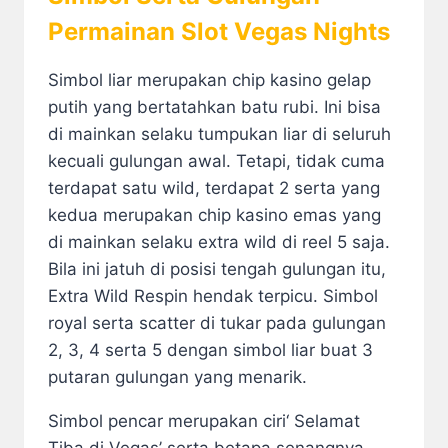
Permainan Slot Vegas Nights
Simbol liar merupakan chip kasino gelap
putih yang bertatahkan batu rubi. Ini bisa
di mainkan selaku tumpukan liar di seluruh
kecuali gulungan awal. Tetapi, tidak cuma
terdapat satu wild, terdapat 2 serta yang
kedua merupakan chip kasino emas yang
di mainkan selaku extra wild di reel 5 saja.
Bila ini jatuh di posisi tengah gulungan itu,
Extra Wild Respin hendak terpicu. Simbol
royal serta scatter di tukar pada gulungan
2, 3, 4 serta 5 dengan simbol liar buat 3
putaran gulungan yang menarik.
Simbol pencar merupakan ciri‘ Selamat
Tiba di Vegas’ serta betapa senangnya