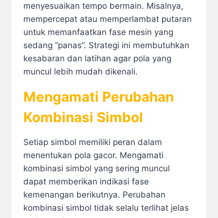
menyesuaikan tempo bermain. Misalnya,
mempercepat atau memperlambat putaran
untuk memanfaatkan fase mesin yang
sedang “panas”. Strategi ini membutuhkan
kesabaran dan latihan agar pola yang
muncul lebih mudah dikenali.
Mengamati Perubahan
Kombinasi Simbol
Setiap simbol memiliki peran dalam
menentukan pola gacor. Mengamati
kombinasi simbol yang sering muncul
dapat memberikan indikasi fase
kemenangan berikutnya. Perubahan
kombinasi simbol tidak selalu terlihat jelas