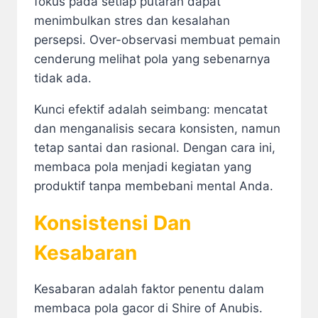
fokus pada setiap putaran dapat
menimbulkan stres dan kesalahan
persepsi. Over-observasi membuat pemain
cenderung melihat pola yang sebenarnya
tidak ada.
Kunci efektif adalah seimbang: mencatat
dan menganalisis secara konsisten, namun
tetap santai dan rasional. Dengan cara ini,
membaca pola menjadi kegiatan yang
produktif tanpa membebani mental Anda.
Konsistensi Dan
Kesabaran
Kesabaran adalah faktor penentu dalam
membaca pola gacor di Shire of Anubis.