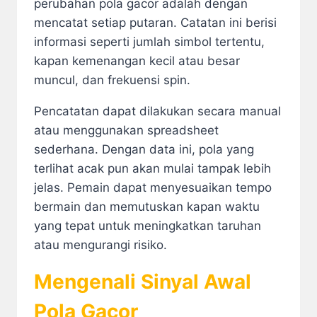
perubahan pola gacor adalah dengan
mencatat setiap putaran. Catatan ini berisi
informasi seperti jumlah simbol tertentu,
kapan kemenangan kecil atau besar
muncul, dan frekuensi spin.
Pencatatan dapat dilakukan secara manual
atau menggunakan spreadsheet
sederhana. Dengan data ini, pola yang
terlihat acak pun akan mulai tampak lebih
jelas. Pemain dapat menyesuaikan tempo
bermain dan memutuskan kapan waktu
yang tepat untuk meningkatkan taruhan
atau mengurangi risiko.
Mengenali Sinyal Awal
Pola Gacor