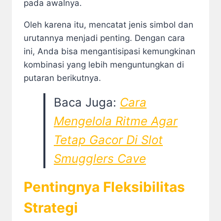
pada awalnya.
Oleh karena itu, mencatat jenis simbol dan
urutannya menjadi penting. Dengan cara
ini, Anda bisa mengantisipasi kemungkinan
kombinasi yang lebih menguntungkan di
putaran berikutnya.
Baca Juga:
Cara
Mengelola Ritme Agar
Tetap Gacor Di Slot
Smugglers Cave
Pentingnya Fleksibilitas
Strategi