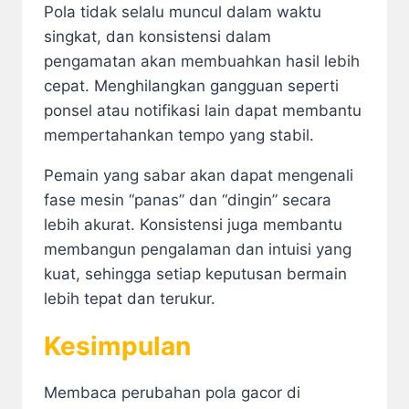
Pola tidak selalu muncul dalam waktu
singkat, dan konsistensi dalam
pengamatan akan membuahkan hasil lebih
cepat. Menghilangkan gangguan seperti
ponsel atau notifikasi lain dapat membantu
mempertahankan tempo yang stabil.
Pemain yang sabar akan dapat mengenali
fase mesin “panas” dan “dingin” secara
lebih akurat. Konsistensi juga membantu
membangun pengalaman dan intuisi yang
kuat, sehingga setiap keputusan bermain
lebih tepat dan terukur.
Kesimpulan
Membaca perubahan pola gacor di