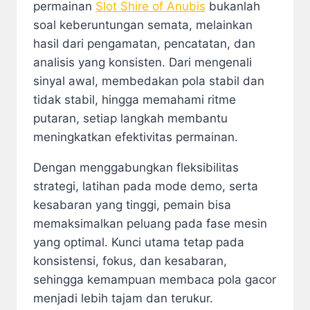
permainan
Slot Shire of Anubis
bukanlah
soal keberuntungan semata, melainkan
hasil dari pengamatan, pencatatan, dan
analisis yang konsisten. Dari mengenali
sinyal awal, membedakan pola stabil dan
tidak stabil, hingga memahami ritme
putaran, setiap langkah membantu
meningkatkan efektivitas permainan.
Dengan menggabungkan fleksibilitas
strategi, latihan pada mode demo, serta
kesabaran yang tinggi, pemain bisa
memaksimalkan peluang pada fase mesin
yang optimal. Kunci utama tetap pada
konsistensi, fokus, dan kesabaran,
sehingga kemampuan membaca pola gacor
menjadi lebih tajam dan terukur.