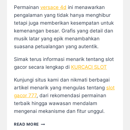
Permainan
versace 4d
ini menawarkan
pengalaman yang tidak hanya menghibur
tetapi juga memberikan kesempatan untuk
kemenangan besar. Grafis yang detail dan
musik latar yang epik menambahkan
suasana petualangan yang autentik.
Simak terus informasi menarik tentang slot
gacor secara lengkap di
KURCACI SLOT
Kunjungi situs kami dan nikmati berbagai
artikel menarik yang mengulas tentang
slot
gacor 777
, dari rekomendasi permainan
terbaik hingga wawasan mendalam
mengenai mekanisme dan fitur unggul.
SLOT
READ MORE
GACOR