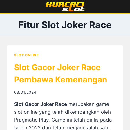
Skip
to
content
Fitur Slot Joker Race
SLOT ONLINE
Slot Gacor Joker Race
Pembawa Kemenangan
03/01/2024
Slot Gacor Joker Race
merupakan game
slot online yang telah dikembangkan oleh
Pragmatic Play. Game ini telah dirilis pada
tahun 2022 dan telah menjadi salah satu