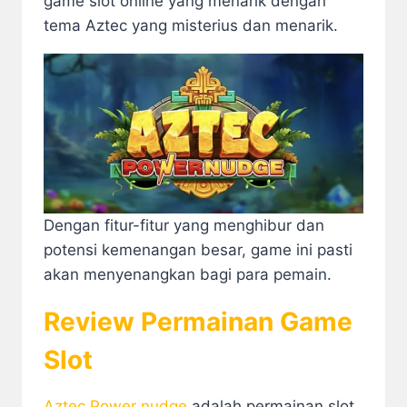
game slot online yang menarik dengan
tema Aztec yang misterius dan menarik.
Dengan fitur-fitur yang menghibur dan
potensi kemenangan besar, game ini pasti
akan menyenangkan bagi para pemain.
Review Permainan Game
Slot
Aztec Power nudge
adalah permainan slot