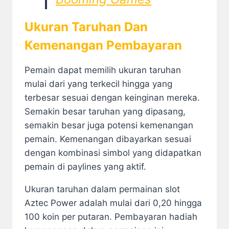
Ukuran Taruhan Dan
Kemenangan Pembayaran
Pemain dapat memilih ukuran taruhan
mulai dari yang terkecil hingga yang
terbesar sesuai dengan keinginan mereka.
Semakin besar taruhan yang dipasang,
semakin besar juga potensi kemenangan
pemain. Kemenangan dibayarkan sesuai
dengan kombinasi simbol yang didapatkan
pemain di paylines yang aktif.
Ukuran taruhan dalam permainan slot
Aztec Power adalah mulai dari 0,20 hingga
100 koin per putaran. Pembayaran hadiah