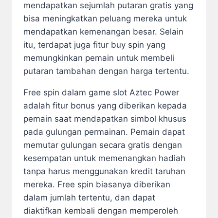
mendapatkan sejumlah putaran gratis yang
bisa meningkatkan peluang mereka untuk
mendapatkan kemenangan besar. Selain
itu, terdapat juga fitur buy spin yang
memungkinkan pemain untuk membeli
putaran tambahan dengan harga tertentu.
Free spin dalam game slot Aztec Power
adalah fitur bonus yang diberikan kepada
pemain saat mendapatkan simbol khusus
pada gulungan permainan. Pemain dapat
memutar gulungan secara gratis dengan
kesempatan untuk memenangkan hadiah
tanpa harus menggunakan kredit taruhan
mereka. Free spin biasanya diberikan
dalam jumlah tertentu, dan dapat
diaktifkan kembali dengan memperoleh