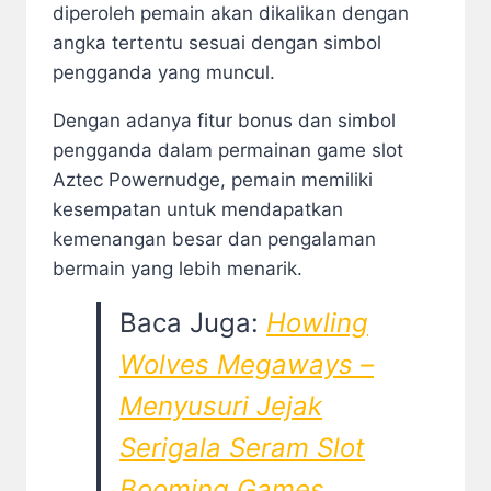
diperoleh pemain akan dikalikan dengan
angka tertentu sesuai dengan simbol
pengganda yang muncul.
Dengan adanya fitur bonus dan simbol
pengganda dalam permainan game slot
Aztec Powernudge, pemain memiliki
kesempatan untuk mendapatkan
kemenangan besar dan pengalaman
bermain yang lebih menarik.
Baca Juga:
Howling
Wolves Megaways –
Menyusuri Jejak
Serigala Seram Slot
Booming Games