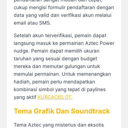
cukup mengisi formulir pendaftaran dengan
data yang valid dan verifikasi akun melalui
email atau SMS.
Setelah akun terverifikasi, pemain dapat
langsung masuk ke permainan Aztec Power
nudge. Pemain dapat memilih ukuran
taruhan yang sesuai dengan budget
mereka dan memutar gulungan untuk
memulai permainan. Untuk memenangkan
hadiah, pemain perlu mendapatkan
kombinasi simbol yang tepat di paylines
yang aktif
KURCACISLOT.
Tema Grafik Dan Soundtrack
Tema Aztec yang misterius dan eksotis