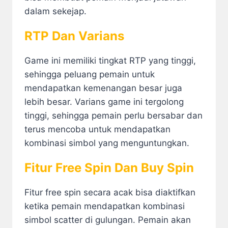
dalam sekejap.
RTP Dan Varians
Game ini memiliki tingkat RTP yang tinggi,
sehingga peluang pemain untuk
mendapatkan kemenangan besar juga
lebih besar. Varians game ini tergolong
tinggi, sehingga pemain perlu bersabar dan
terus mencoba untuk mendapatkan
kombinasi simbol yang menguntungkan.
Fitur Free Spin Dan Buy Spin
Fitur free spin secara acak bisa diaktifkan
ketika pemain mendapatkan kombinasi
simbol scatter di gulungan. Pemain akan