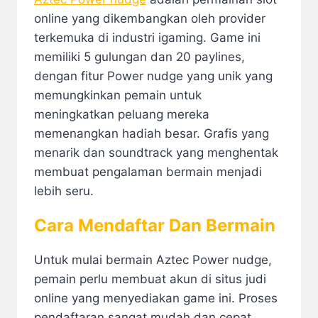
online yang dikembangkan oleh provider
terkemuka di industri igaming. Game ini
memiliki 5 gulungan dan 20 paylines,
dengan fitur Power nudge yang unik yang
memungkinkan pemain untuk
meningkatkan peluang mereka
memenangkan hadiah besar. Grafis yang
menarik dan soundtrack yang menghentak
membuat pengalaman bermain menjadi
lebih seru.
Cara Mendaftar Dan Bermain
Untuk mulai bermain Aztec Power nudge,
pemain perlu membuat akun di situs judi
online yang menyediakan game ini. Proses
pendaftaran sangat mudah dan cepat,