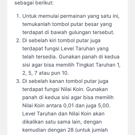
sebagai berikut:
Untuk memulai permainan yang satu ini,
temukanlah tombol putar besar yang
terdapat di bawah gulungan tersebut.
Di sebelah kiri tombol putar juga
terdapat fungsi Level Taruhan yang
telah tersedia. Gunakan panah di kedua
sisi agar bisa memilih Tingkat Taruhan 1,
2, 5, 7 atau pun 10.
Di sebelah kanan tombol putar juga
terdapat fungsi Nilai Koin. Gunakan
panah di kedua sisi agar bisa memilih
Nilai Koin antara 0,01 dan juga 5,00.
Level Taruhan dan Nilai Koin akan
dikalikan satu sama lain, dengan
kemudian dengan 28 (untuk jumlah