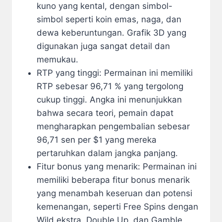
kuno yang kental, dengan simbol-
simbol seperti koin emas, naga, dan
dewa keberuntungan. Grafik 3D yang
digunakan juga sangat detail dan
memukau.
RTP yang tinggi: Permainan ini memiliki
RTP sebesar 96,71 % yang tergolong
cukup tinggi. Angka ini menunjukkan
bahwa secara teori, pemain dapat
mengharapkan pengembalian sebesar
96,71 sen per $1 yang mereka
pertaruhkan dalam jangka panjang.
Fitur bonus yang menarik: Permainan ini
memiliki beberapa fitur bonus menarik
yang menambah keseruan dan potensi
kemenangan, seperti Free Spins dengan
Wild ekstra, Double Up, dan Gamble.