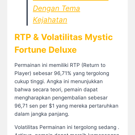
Dengan Tema
Kejahatan
RTP & Volatilitas Mystic
Fortune Deluxe
Permainan ini memiliki RTP (Return to
Player) sebesar 96,71% yang tergolong
cukup tinggi. Angka ini menunjukkan
bahwa secara teori, pemain dapat
mengharapkan pengembalian sebesar
96,71 sen per $1 yang mereka pertaruhkan
dalam jangka panjang.
Volatilitas Permainan ini tergolong sedang .