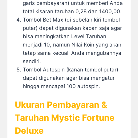
garis pembayaran) untuk memberi Anda
total kisaran taruhan 0,28 dan 1400,00.
Tombol Bet Max (di sebelah kiri tombol
putar) dapat digunakan kapan saja agar
bisa meningkatkan Level Taruhan
menjadi 10, namun Nilai Koin yang akan
tetap sama kecuali Anda mengubahnya
sendiri.
Tombol Autospin (kanan tombol putar)
dapat digunakan agar bisa mengatur
hingga mencapai 100 autospin.
Ukuran Pembayaran &
Taruhan Mystic Fortune
Deluxe