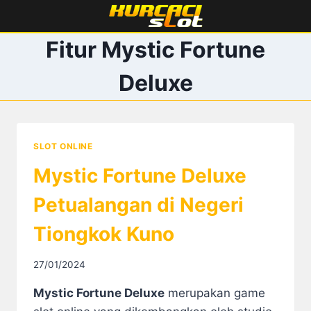
Skip
to
Fitur Mystic Fortune
content
Deluxe
SLOT ONLINE
Mystic Fortune Deluxe
Petualangan di Negeri
Tiongkok Kuno
27/01/2024
Mystic Fortune Deluxe
merupakan game