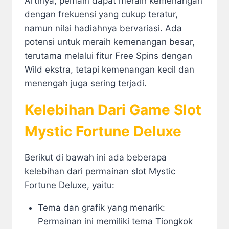
Artinya, pemain dapat meraih kemenangan
dengan frekuensi yang cukup teratur,
namun nilai hadiahnya bervariasi. Ada
potensi untuk meraih kemenangan besar,
terutama melalui fitur Free Spins dengan
Wild ekstra, tetapi kemenangan kecil dan
menengah juga sering terjadi.
Kelebihan Dari Game Slot
Mystic Fortune Deluxe
Berikut di bawah ini ada beberapa
kelebihan dari permainan slot Mystic
Fortune Deluxe, yaitu:
Tema dan grafik yang menarik:
Permainan ini memiliki tema Tiongkok