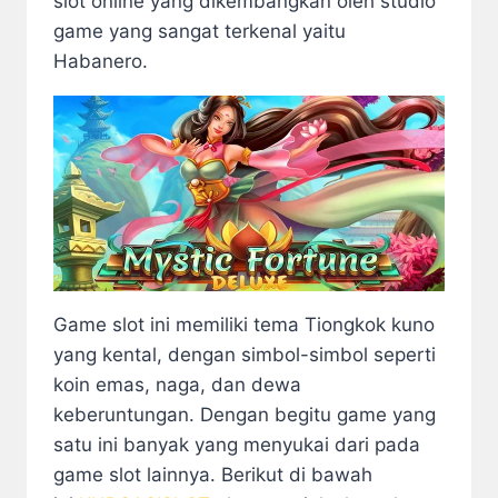
slot online yang dikembangkan oleh studio
game yang sangat terkenal yaitu
Habanero.
Game slot ini memiliki tema Tiongkok kuno
yang kental, dengan simbol-simbol seperti
koin emas, naga, dan dewa
keberuntungan. Dengan begitu game yang
satu ini banyak yang menyukai dari pada
game slot lainnya. Berikut di bawah