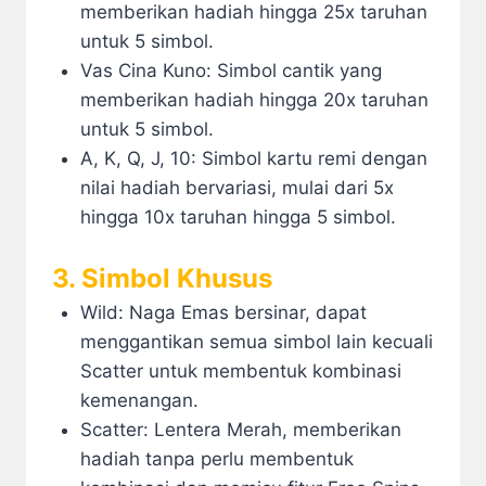
memberikan hadiah hingga 25x taruhan
untuk 5 simbol.
Vas Cina Kuno: Simbol cantik yang
memberikan hadiah hingga 20x taruhan
untuk 5 simbol.
A, K, Q, J, 10: Simbol kartu remi dengan
nilai hadiah bervariasi, mulai dari 5x
hingga 10x taruhan hingga 5 simbol.
3. Simbol Khusus
Wild: Naga Emas bersinar, dapat
menggantikan semua simbol lain kecuali
Scatter untuk membentuk kombinasi
kemenangan.
Scatter: Lentera Merah, memberikan
hadiah tanpa perlu membentuk