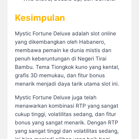
Kesimpulan
Mystic Fortune Deluxe adalah slot online
yang dikembangkan oleh Habanero,
membawa pemain ke dunia mistis dan
penuh keberuntungan di Negeri Tirai
Bambu. Tema Tiongkok kuno yang kental,
grafis 3D memukau, dan fitur bonus
menarik menjadi daya tarik utama slot ini.
Mystic Fortune Deluxe juga telah
menawarkan kombinasi RTP yang sangat
cukup tinggi, volatilitas sedang, dan fitur
bonus yang sangat menarik. Dengan RTP
yang sangat tinggi dan volatilitas sedang,