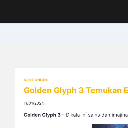
Skip
to
content
SLOT ONLINE
Golden Glyph 3 Temukan E
11/01/2024
Golden Glyph 3
– Dikala ini sains dan imaji