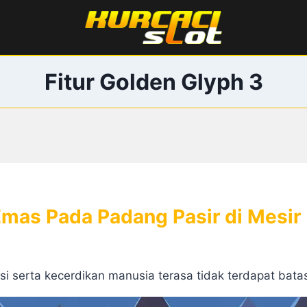
Fitur Golden Glyph 3
mas Pada Padang Pasir di Mesir
nasi serta kecerdikan manusia terasa tidak terdapat ba