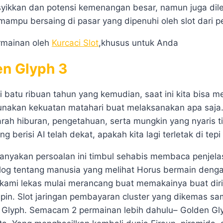
kkan dan potensi kemenangan besar, namun juga dilen
 mampu bersaing di pasar yang dipenuhi oleh slot dari 
rmainan oleh
Kurcaci Slot
,khusus untuk Anda
en Glyph 3
atu ribuan tahun yang kemudian, saat ini kita bisa m
unakan kekuatan matahari buat melaksanakan apa saja. 
ah hiburan, pengetahuan, serta mungkin yang nyaris ti
ang berisi AI telah dekat, apakah kita lagi terletak di t
i menanyakan persoalan ini timbul sehabis membaca penj
ialog tentang manusia yang melihat Horus bermain deng
kami lekas mulai merancang buat memakainya buat diri
spin. Slot jaringan pembayaran cluster yang dikemas sa
 Glyph. Semacam 2 permainan lebih dahulu– Golden Gly