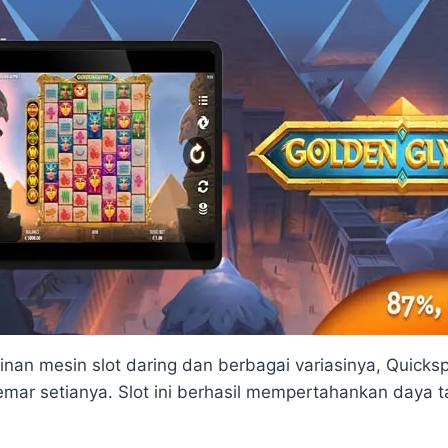
an mesin slot daring dan berbagai variasinya, Quickspi
mar setianya. Slot ini berhasil mempertahankan daya ta