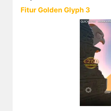
Fitur Golden Glyph 3