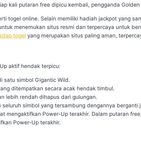
Tiap kali putaran free dipicu kembali, pengganda Golde
ti togel online. Selain memiliki hadiah jackpot yang s
untuk menemukan situs resmi dan terpercaya untuk berma
edap togel
yang merupakan situs paling aman, terperca
Up aktif hendak terpicu:
i satu simbol Gigantic Wild.
yang ditempatkan secara acak hendak timbul.
n lebih rendah dihapus dari gulungan.
ta seluruh simbol yang tersambung dengannya berganti 
uat mengaktifkan Power-Up terakhir. Dalam putaran free
fkan Power-Up terakhir.