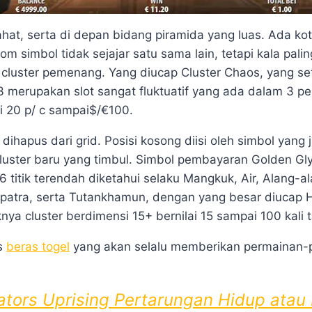
ahat, serta di depan bidang piramida yang luas. Ada ko
simbol tidak sejajar satu sama lain, tetapi kala paling
luster pemenang. Yang diucap Cluster Chaos, yang sete
ph 3 merupakan slot sangat fluktuatif yang ada dalam 3
ri 20 p/ c sampai$/€100.
ihapus dari grid. Posisi kosong diisi oleh simbol yang ja
uster baru yang timbul. Simbol pembayaran Golden Glyp
 titik terendah diketahui selaku Mangkuk, Air, Alang-a
opatra, serta Tutankhamun, dengan yang besar diucap 
nya cluster berdimensi 15+ bernilai 15 sampai 100 kali 
us
beras togel
yang akan selalu memberikan permainan-p
ators Uprising Pertarungan Hidup atau 