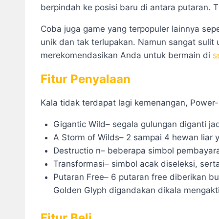
berpindah ke posisi baru di antara putaran. 
Coba juga game yang terpopuler lainnya seper
unik dan tak terlupakan. Namun sangat sulit 
merekomendasikan Anda untuk bermain di
s
Fitur Penyalaan
Kala tidak terdapat lagi kemenangan, Power-
Gigantic Wild– segala gulungan diganti jad
A Storm of Wilds– 2 sampai 4 hewan liar 
Destructio n– beberapa simbol pembayara
Transformasi– simbol acak diseleksi, ser
Putaran Free– 6 putaran free diberikan b
Golden Glyph digandakan dikala mengakti
Fitur Beli