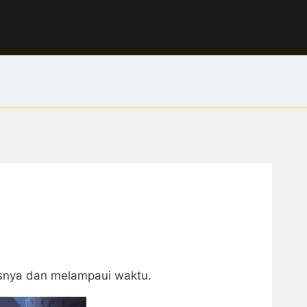
tasnya dan melampaui waktu.