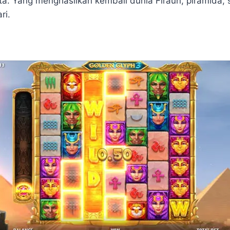
ata. Yang menghasilkan kembali dunia Firaun, piramida
ri.