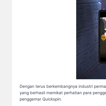
Dengan terus berkembangnya industri permain
yang berhasil memikat perhatian para pengge
penggemar Quickspin.