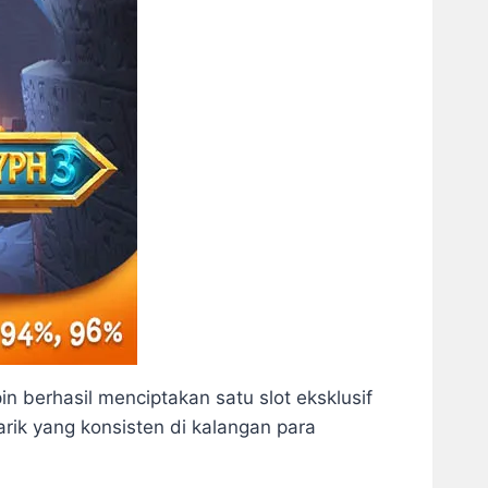
n berhasil menciptakan satu slot eksklusif
rik yang konsisten di kalangan para