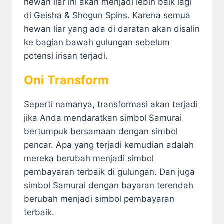
hewan liar ini akan menjadi lebih baik lagi
di Geisha & Shogun Spins. Karena semua
hewan liar yang ada di daratan akan disalin
ke bagian bawah gulungan sebelum
potensi irisan terjadi.
Oni Transform
Seperti namanya, transformasi akan terjadi
jika Anda mendaratkan simbol Samurai
bertumpuk bersamaan dengan simbol
pencar. Apa yang terjadi kemudian adalah
mereka berubah menjadi simbol
pembayaran terbaik di gulungan. Dan juga
simbol Samurai dengan bayaran terendah
berubah menjadi simbol pembayaran
terbaik.