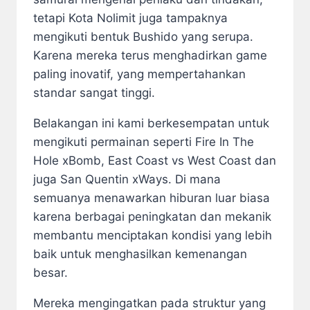
tetapi Kota Nolimit juga tampaknya
mengikuti bentuk Bushido yang serupa.
Karena mereka terus menghadirkan game
paling inovatif, yang mempertahankan
standar sangat tinggi.
Belakangan ini kami berkesempatan untuk
mengikuti permainan seperti Fire In The
Hole xBomb, East Coast vs West Coast dan
juga San Quentin xWays. Di mana
semuanya menawarkan hiburan luar biasa
karena berbagai peningkatan dan mekanik
membantu menciptakan kondisi yang lebih
baik untuk menghasilkan kemenangan
besar.
Mereka mengingatkan pada struktur yang