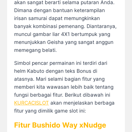
akan sangat berarti selama putaran Anda.
Dimana dengan bantuan keterampilan
irisan samurai dapat memungkinkan
banyak kombinasi pemenang. Diantaranya,
muncul gambar liar 4X1 bertumpuk yang
menunjukkan Geisha yang sangat anggun
memegang belati.
Simbol pencar permainan ini terdiri dari
helm Kabuto dengan teks Bonus di
atasnya. Mari selami bagian fitur yang
memberi kita wawasan lebih baik tentang
fungsi berbagai fitur. Berikut dibawah ini
KURCACISLOT
akan menjelaskan berbaga
fitur yang dimilik game slot ini:
Fitur Bushido Way xNudge