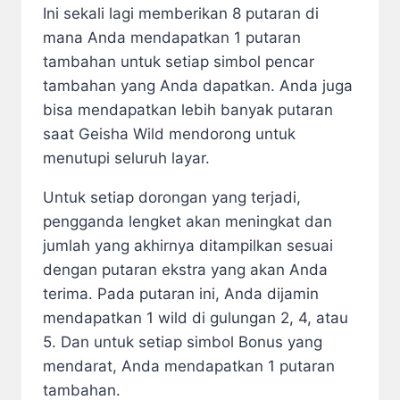
Ini sekali lagi memberikan 8 putaran di
mana Anda mendapatkan 1 putaran
tambahan untuk setiap simbol pencar
tambahan yang Anda dapatkan. Anda juga
bisa mendapatkan lebih banyak putaran
saat Geisha Wild mendorong untuk
menutupi seluruh layar.
Untuk setiap dorongan yang terjadi,
pengganda lengket akan meningkat dan
jumlah yang akhirnya ditampilkan sesuai
dengan putaran ekstra yang akan Anda
terima. Pada putaran ini, Anda dijamin
mendapatkan 1 wild di gulungan 2, 4, atau
5. Dan untuk setiap simbol Bonus yang
mendarat, Anda mendapatkan 1 putaran
tambahan.