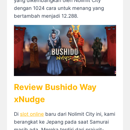
yang dikembangkan oleh Nolimit City
dengan 1024 cara untuk menang yang
bertambah menjadi 12.288.
Review Bushido Way
xNudge
Di
slot online
baru dari Nolimit City ini, kami
berangkat ke Jepang pada saat Samurai
masih ada. Mereka terdiri dari prajurit-