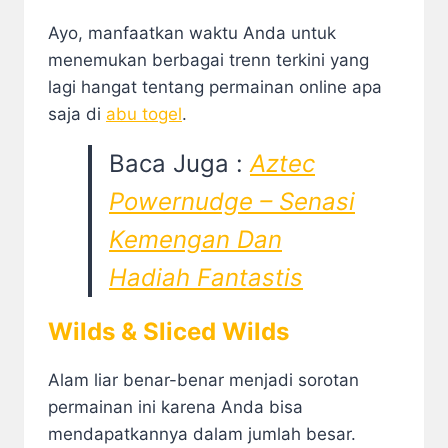
Ayo, manfaatkan waktu Anda untuk
menemukan berbagai trenn terkini yang
lagi hangat tentang permainan online apa
saja di
abu togel
.
Baca Juga :
Aztec
Powernudge – Senasi
Kemengan Dan
Hadiah Fantastis
Wilds & Sliced Wilds
Alam liar benar-benar menjadi sorotan
permainan ini karena Anda bisa
mendapatkannya dalam jumlah besar.