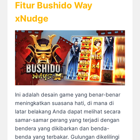
Fitur Bushido Way
xNudge
Ini adalah desain game yang benar-benar
meningkatkan suasana hati, di mana di
latar belakang Anda dapat melihat secara
samar-samar perang yang terjadi dengan
bendera yang dikibarkan dan benda-
benda yang terbakar. Gulungan dikelilingi