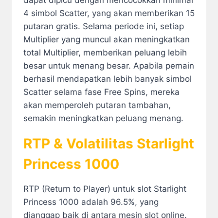
dapat dipicu dengan mencocokkan minimal
4 simbol Scatter, yang akan memberikan 15
putaran gratis. Selama periode ini, setiap
Multiplier yang muncul akan meningkatkan
total Multiplier, memberikan peluang lebih
besar untuk menang besar. Apabila pemain
berhasil mendapatkan lebih banyak simbol
Scatter selama fase Free Spins, mereka
akan memperoleh putaran tambahan,
semakin meningkatkan peluang menang.
RTP & Volatilitas Starlight
Princess 1000
​RTP (Return to Player) untuk slot Starlight
Princess 1000 adalah 96.5%, yang
dianggap baik di antara mesin slot online.