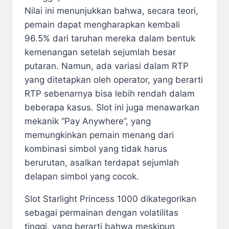
Nilai ini menunjukkan bahwa, secara teori,
pemain dapat mengharapkan kembali
96.5% dari taruhan mereka dalam bentuk
kemenangan setelah sejumlah besar
putaran. Namun, ada variasi dalam RTP
yang ditetapkan oleh operator, yang berarti
RTP sebenarnya bisa lebih rendah dalam
beberapa kasus. Slot ini juga menawarkan
mekanik “Pay Anywhere”, yang
memungkinkan pemain menang dari
kombinasi simbol yang tidak harus
berurutan, asalkan terdapat sejumlah
delapan simbol yang cocok.
Slot Starlight Princess 1000 dikategorikan
sebagai permainan dengan volatilitas
tinggi, yang berarti bahwa meskipun