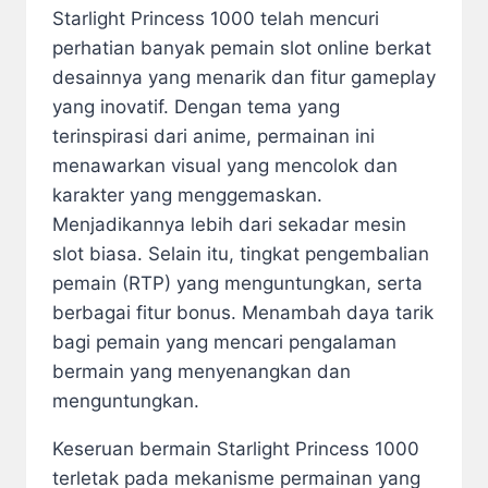
Starlight Princess 1000 telah mencuri
perhatian banyak pemain slot online berkat
desainnya yang menarik dan fitur gameplay
yang inovatif. Dengan tema yang
terinspirasi dari anime, permainan ini
menawarkan visual yang mencolok dan
karakter yang menggemaskan.
Menjadikannya lebih dari sekadar mesin
slot biasa. Selain itu, tingkat pengembalian
pemain (RTP) yang menguntungkan, serta
berbagai fitur bonus. Menambah daya tarik
bagi pemain yang mencari pengalaman
bermain yang menyenangkan dan
menguntungkan.
Keseruan bermain Starlight Princess 1000
terletak pada mekanisme permainan yang