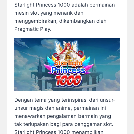
Starlight Princess 1000 adalah permainan
mesin slot yang menarik dan
menggembirakan, dikembangkan oleh
Pragmatic Play.
Dengan tema yang terinspirasi dari unsur-
unsur magis dan anime, permainan ini
menawarkan pengalaman bermain yang
tak terlupakan bagi para penggemar slot.
Starlight Princess 1000 menampilkan