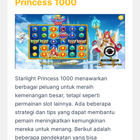
Princess 1000
Starlight Princess 1000 menawarkan
berbagai peluang untuk meraih
kemenangan besar, tetapi seperti
permainan slot lainnya. Ada beberapa
strategi dan tips yang dapat membantu
pemain meningkatkan kemungkinan
mereka untuk menang. Berikut adalah
beberapa pendekatan yang bisa