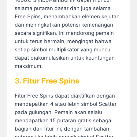
1000x. Simbol-simbol ini dapat muncul
selama putaran dasar dan juga selama
Free Spins, menambahkan elemen kejutan
dan meningkatkan potensi kemenangan
secara signifikan. Ini mendorong pemain
untuk terus bermain, mengingat bahwa
setiap simbol multiplikator yang muncul
dapat diakumulasikan untuk keuntungan
maksimum.
3. Fitur Free Spins
Fitur Free Spins dapat diaktifkan dengan
mendapatkan 4 atau lebih simbol Scatter
pada gulungan. Pemain akan selalu
mendapatkan 15 putaran gratis sebagai
bagian dari fitur ini, dengan tambahan