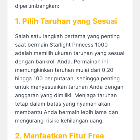
dipertimbangkan:
1. Pilih Taruhan yang Sesuai
Salah satu langkah pertama yang penting
saat bermain Starlight Princess 1000
adalah memilih ukuran taruhan yang sesuai
dengan bankroll Anda. Permainan ini
memungkinkan taruhan mulai dari 0.20
hingga 100 per putaran, sehingga penting
untuk menyesuaikan taruhan Anda dengan
anggaran yang dimiliki. Menjaga taruhan
tetap dalam batas yang nyaman akan
membantu Anda bermain lebih lama dan
mengurangi risiko kehilangan uang.
2. Manfaatkan Fitur Free