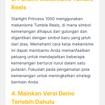
Reels
Starlight Princess 1000 menggunakan
mekanisme Tumble Reels, di mana simbol
kemenangan dihapus dari gulungan dan
digantikan dengan simbol baru yang jatuh
dari atas. Memahami cara kerja mekanisme
ini dapat membantu Anda memanfaatkan
peluang untuk mendapatkan beberapa
kemenangan berturut-turut dalam satu
putaran. Fokuslah pada pengamatan pola
kemenangan untuk meningkatkan strategi
bermain Anda.
4. Mainkan Versi Demo
Terlebih Dahulu