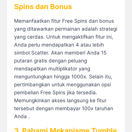
Spins dan Bonus
Memanfaatkan fitur Free Spins dan bonus
yang ditawarkan permainan adalah strategi
yang cerdas. Untuk mengaktifkan fitur ini,
Anda perlu mendapatkan 4 atau lebih
simbol Scatter. Akan memberi Anda 15
putaran gratis dengan peluang
mendapatkan multiplikator yang
menguntungkan hingga 1000x. Selain itu,
pertimbangkan untuk menggunakan opsi
pembelian Free Spins jika tersedia.
Memungkinkan akses langsung ke fitur
tersebut dengan membayar 100x taruhan
Anda .
3. Pahami Mekanisme Tumble