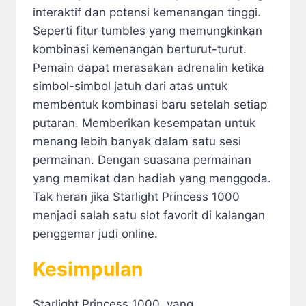
interaktif dan potensi kemenangan tinggi.
Seperti fitur tumbles yang memungkinkan
kombinasi kemenangan berturut-turut.
Pemain dapat merasakan adrenalin ketika
simbol-simbol jatuh dari atas untuk
membentuk kombinasi baru setelah setiap
putaran. Memberikan kesempatan untuk
menang lebih banyak dalam satu sesi
permainan. Dengan suasana permainan
yang memikat dan hadiah yang menggoda.
Tak heran jika Starlight Princess 1000
menjadi salah satu slot favorit di kalangan
penggemar judi online.
Kesimpulan
Starlight Princess 1000, yang