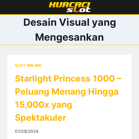
Skip
to
Desain Visual yang
content
Mengesankan
SLOT ONLINE
Starlight Princess 1000 –
Peluang Menang Hingga
15,000x yang
Spektakuler
01/09/2024