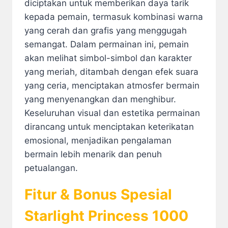
diciptakan untuk memberikan daya tarik
kepada pemain, termasuk kombinasi warna
yang cerah dan grafis yang menggugah
semangat. Dalam permainan ini, pemain
akan melihat simbol-simbol dan karakter
yang meriah, ditambah dengan efek suara
yang ceria, menciptakan atmosfer bermain
yang menyenangkan dan menghibur.
Keseluruhan visual dan estetika permainan
dirancang untuk menciptakan keterikatan
emosional, menjadikan pengalaman
bermain lebih menarik dan penuh
petualangan.
Fitur & Bonus Spesial
Starlight Princess 1000