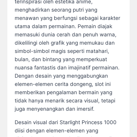
terinspirasi oleh estetika anime,
menghadirkan seorang putri yang
menawan yang berfungsi sebagai karakter
utama dalam permainan. Pemain diajak
memasuki dunia cerah dan penuh warna,
dikelilingi oleh grafik yang memukau dan
simbol-simbol magis seperti matahari,
bulan, dan bintang yang memperkuat
nuansa fantastis dan imajinatif permainan.
Dengan desain yang menggabungkan
elemen-elemen cerita dongeng, slot ini
memberikan pengalaman bermain yang
tidak hanya menarik secara visual, tetapi
juga menyenangkan dan imersif.
Desain visual dari Starlight Princess 1000
diisi dengan elemen-elemen yang