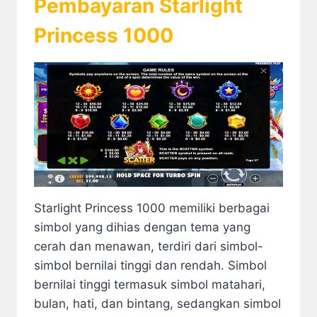
Pembayaran Starlight
Princess 1000
Starlight Princess 1000 memiliki berbagai
simbol yang dihias dengan tema yang
cerah dan menawan, terdiri dari simbol-
simbol bernilai tinggi dan rendah. Simbol
bernilai tinggi termasuk simbol matahari,
bulan, hati, dan bintang, sedangkan simbol