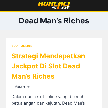
Skip
to
content
Dead Man’s Riches
SLOT ONLINE
Strategi Mendapatkan
Jackpot Di Slot Dead
Man’s Riches
09/06/2025
Dalam dunia slot online yang dipenuhi
petualangan dan kejutan, Dead Man’s