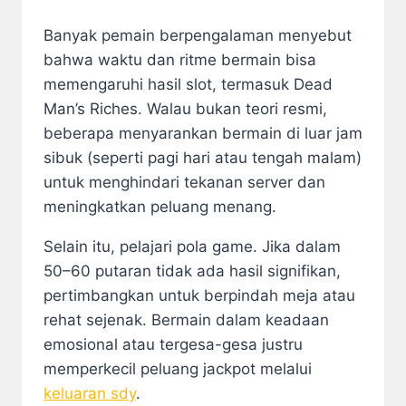
Banyak pemain berpengalaman menyebut
bahwa waktu dan ritme bermain bisa
memengaruhi hasil slot, termasuk Dead
Man’s Riches. Walau bukan teori resmi,
beberapa menyarankan bermain di luar jam
sibuk (seperti pagi hari atau tengah malam)
untuk menghindari tekanan server dan
meningkatkan peluang menang.
Selain itu, pelajari pola game. Jika dalam
50–60 putaran tidak ada hasil signifikan,
pertimbangkan untuk berpindah meja atau
rehat sejenak. Bermain dalam keadaan
emosional atau tergesa-gesa justru
memperkecil peluang jackpot melalui
keluaran sdy
.