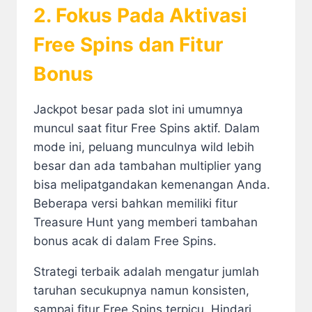
2. Fokus Pada Aktivasi
Free Spins dan Fitur
Bonus
Jackpot besar pada slot ini umumnya
muncul saat fitur Free Spins aktif. Dalam
mode ini, peluang munculnya wild lebih
besar dan ada tambahan multiplier yang
bisa melipatgandakan kemenangan Anda.
Beberapa versi bahkan memiliki fitur
Treasure Hunt yang memberi tambahan
bonus acak di dalam Free Spins.
Strategi terbaik adalah mengatur jumlah
taruhan secukupnya namun konsisten,
sampai fitur Free Spins terpicu. Hindari