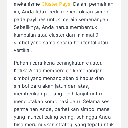
mekanisme
Cluster Pays
. Dalam permainan
ini, Anda tidak perlu mencocokkan simbol
pada paylines untuk meraih kemenangan.
Sebaliknya, Anda harus membentuk
kumpulan atau cluster dari minimal 9
simbol yang sama secara horizontal atau
vertikal.
Pahami cara kerja peningkatan cluster.
Ketika Anda memperoleh kemenangan,
simbol yang menang akan dihapus dan
simbol baru akan jatuh dari atas,
memberikan peluang lebih lanjut untuk
menciptakan kombinasi baru. Selama sesi
permainan Anda, perhatikan simbol mana
yang muncul paling sering, sehingga Anda
bisa merumuskan strategi yang tepat untuk