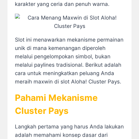
karakter yang ceria dan penuh warna.
Slot ini menawarkan mekanisme permainan
unik di mana kemenangan diperoleh
melalui pengelompokan simbol, bukan
melalui paylines tradisional. Berikut adalah
cara untuk meningkatkan peluang Anda
meraih maxwin di slot Aloha! Cluster Pays.
Pahami Mekanisme
Cluster Pays
Langkah pertama yang harus Anda lakukan
adalah memahami konsep dasar dari