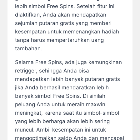
lebih simbol Free Spins. Setelah fitur ini
diaktifkan, Anda akan mendapatkan
sejumlah putaran gratis yang memberi
kesempatan untuk memenangkan hadiah
tanpa harus mempertaruhkan uang
tambahan.
Selama Free Spins, ada juga kemungkinan
retrigger, sehingga Anda bisa
mendapatkan lebih banyak putaran gratis
jika Anda berhasil mendaratkan lebih
banyak simbol Free Spins. Di sinilah
peluang Anda untuk meraih maxwin
meningkat, karena saat itu simbol-simbol
yang lebih berharga akan lebih sering
muncul. Ambil kesempatan ini untuk
mengoptimalkan saldo Anda dan mencapai