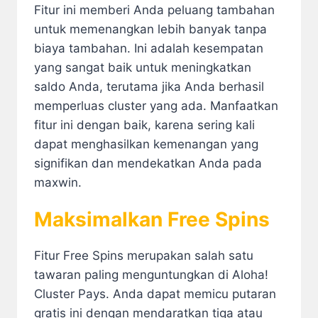
Fitur ini memberi Anda peluang tambahan
untuk memenangkan lebih banyak tanpa
biaya tambahan. Ini adalah kesempatan
yang sangat baik untuk meningkatkan
saldo Anda, terutama jika Anda berhasil
memperluas cluster yang ada. Manfaatkan
fitur ini dengan baik, karena sering kali
dapat menghasilkan kemenangan yang
signifikan dan mendekatkan Anda pada
maxwin.
Maksimalkan Free Spins
Fitur Free Spins merupakan salah satu
tawaran paling menguntungkan di Aloha!
Cluster Pays. Anda dapat memicu putaran
gratis ini dengan mendaratkan tiga atau