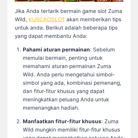
Jika Anda tertarik bermain game slot Zuma
Wild,
KURCACISLOT
akan memberikan tips
untuk anda. Berikut adalah beberapa tips
yang dapat membantu Anda:
Pahami aturan permainan
: Sebelum
memulai bermain, penting untuk
memahami aturan permainan Zuma
Wild. Anda perlu mengetahui simbol-
simbol yang ada, kombinasi pemenang,
dan fitur-fitur khusus yang dapat
meningkatkan peluang Anda untuk
memenangkan hadiah.
Manfaatkan fitur-fitur khusus
: Zuma
Wild mungkin memiliki fitur-fitur khusus