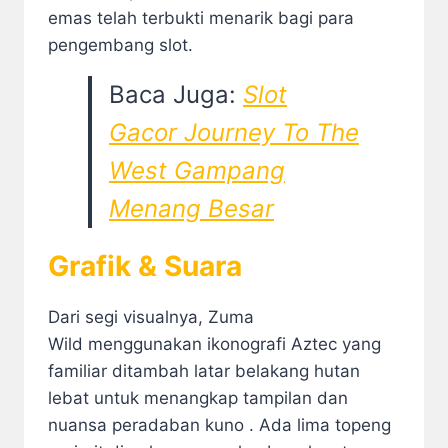
emas telah terbukti menarik bagi para
pengembang slot.
Baca Juga:
Slot
Gacor Journey To The
West Gampang
Menang Besar
Grafik & Suara
Dari segi visualnya, Zuma
Wild menggunakan ikonografi Aztec yang
familiar ditambah latar belakang hutan
lebat untuk menangkap tampilan dan
nuansa peradaban kuno . Ada lima topeng