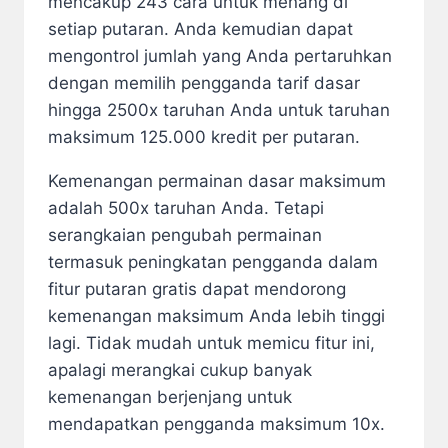
mencakup 243 cara untuk menang di
setiap putaran. Anda kemudian dapat
mengontrol jumlah yang Anda pertaruhkan
dengan memilih pengganda tarif dasar
hingga 2500x taruhan Anda untuk taruhan
maksimum 125.000 kredit per putaran.
Kemenangan permainan dasar maksimum
adalah 500x taruhan Anda. Tetapi
serangkaian pengubah permainan
termasuk peningkatan pengganda dalam
fitur putaran gratis dapat mendorong
kemenangan maksimum Anda lebih tinggi
lagi. Tidak mudah untuk memicu fitur ini,
apalagi merangkai cukup banyak
kemenangan berjenjang untuk
mendapatkan pengganda maksimum 10x.