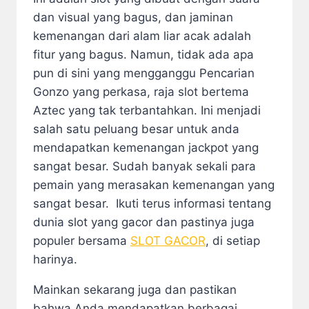
dan visual yang bagus, dan jaminan
kemenangan dari alam liar acak adalah
fitur yang bagus. Namun, tidak ada apa
pun di sini yang mengganggu Pencarian
Gonzo yang perkasa, raja slot bertema
Aztec yang tak terbantahkan. Ini menjadi
salah satu peluang besar untuk anda
mendapatkan kemenangan jackpot yang
sangat besar. Sudah banyak sekali para
pemain yang merasakan kemenangan yang
sangat besar. Ikuti terus informasi tentang
dunia slot yang gacor dan pastinya juga
populer bersama
SLOT GACOR
, di setiap
harinya.
Mainkan sekarang juga dan pastikan
bahwa Anda mendapatkan berbagai