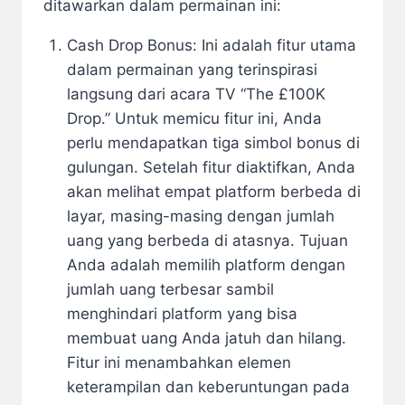
ditawarkan dalam permainan ini:
Cash Drop Bonus: Ini adalah fitur utama
dalam permainan yang terinspirasi
langsung dari acara TV “The £100K
Drop.” Untuk memicu fitur ini, Anda
perlu mendapatkan tiga simbol bonus di
gulungan. Setelah fitur diaktifkan, Anda
akan melihat empat platform berbeda di
layar, masing-masing dengan jumlah
uang yang berbeda di atasnya. Tujuan
Anda adalah memilih platform dengan
jumlah uang terbesar sambil
menghindari platform yang bisa
membuat uang Anda jatuh dan hilang.
Fitur ini menambahkan elemen
keterampilan dan keberuntungan pada