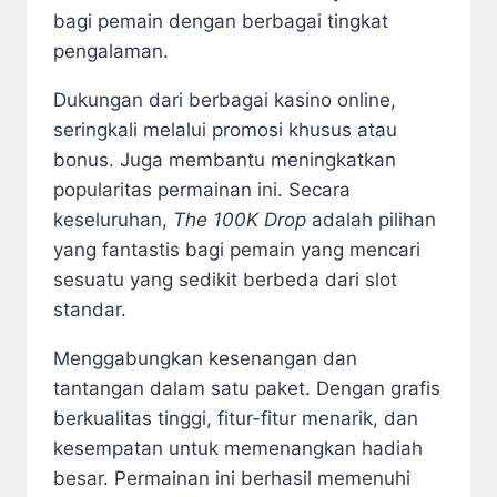
bagi pemain dengan berbagai tingkat
pengalaman.
Dukungan dari berbagai kasino online,
seringkali melalui promosi khusus atau
bonus. Juga membantu meningkatkan
popularitas permainan ini. Secara
keseluruhan,
The 100K Drop
adalah pilihan
yang fantastis bagi pemain yang mencari
sesuatu yang sedikit berbeda dari slot
standar.
Menggabungkan kesenangan dan
tantangan dalam satu paket. Dengan grafis
berkualitas tinggi, fitur-fitur menarik, dan
kesempatan untuk memenangkan hadiah
besar. Permainan ini berhasil memenuhi