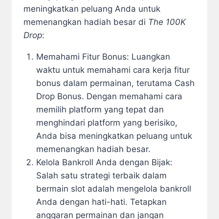
meningkatkan peluang Anda untuk
memenangkan hadiah besar di
The 100K
Drop
:
Memahami Fitur Bonus: Luangkan
waktu untuk memahami cara kerja fitur
bonus dalam permainan, terutama Cash
Drop Bonus. Dengan memahami cara
memilih platform yang tepat dan
menghindari platform yang berisiko,
Anda bisa meningkatkan peluang untuk
memenangkan hadiah besar.
Kelola Bankroll Anda dengan Bijak:
Salah satu strategi terbaik dalam
bermain slot adalah mengelola bankroll
Anda dengan hati-hati. Tetapkan
anggaran permainan dan jangan