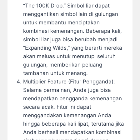
“The 100K Drop.” Simbol liar dapat
menggantikan simbol lain di gulungan
untuk membantu menciptakan
kombinasi kemenangan. Beberapa kali,
simbol liar juga bisa berubah menjadi
“Expanding Wilds,” yang berarti mereka
akan meluas untuk menutupi seluruh
gulungan, memberikan peluang
tambahan untuk menang.
Multiplier Feature (Fitur Pengganda):
Selama permainan, Anda juga bisa
mendapatkan pengganda kemenangan
secara acak. Fitur ini dapat
menggandakan kemenangan Anda
hingga beberapa kali lipat, terutama jika
Anda berhasil mendapatkan kombinasi