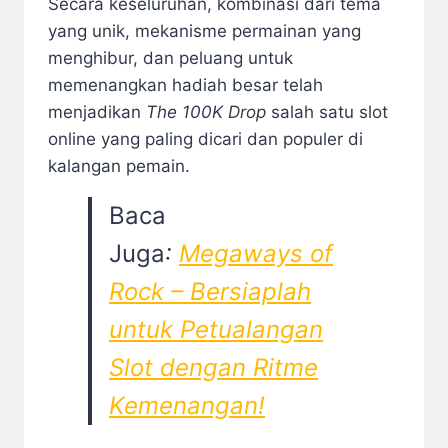
Secara keseluruhan, kombinasi dari tema
yang unik, mekanisme permainan yang
menghibur, dan peluang untuk
memenangkan hadiah besar telah
menjadikan
The 100K Drop
salah satu slot
online yang paling dicari dan populer di
kalangan pemain.
Baca
Juga
:
Megaways of
Rock – Bersiaplah
untuk Petualangan
Slot dengan Ritme
Kemenangan!