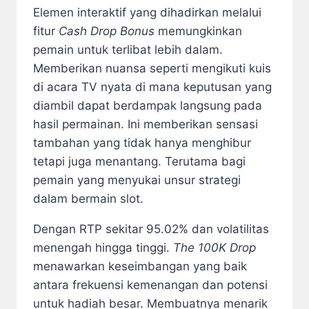
Elemen interaktif yang dihadirkan melalui
fitur
Cash Drop Bonus
memungkinkan
pemain untuk terlibat lebih dalam.
Memberikan nuansa seperti mengikuti kuis
di acara TV nyata di mana keputusan yang
diambil dapat berdampak langsung pada
hasil permainan. Ini memberikan sensasi
tambahan yang tidak hanya menghibur
tetapi juga menantang. Terutama bagi
pemain yang menyukai unsur strategi
dalam bermain slot.
Dengan RTP sekitar 95.02% dan volatilitas
menengah hingga tinggi.
The 100K Drop
menawarkan keseimbangan yang baik
antara frekuensi kemenangan dan potensi
untuk hadiah besar. Membuatnya menarik