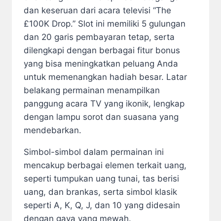
dan keseruan dari acara televisi “The
£100K Drop.” Slot ini memiliki 5 gulungan
dan 20 garis pembayaran tetap, serta
dilengkapi dengan berbagai fitur bonus
yang bisa meningkatkan peluang Anda
untuk memenangkan hadiah besar. Latar
belakang permainan menampilkan
panggung acara TV yang ikonik, lengkap
dengan lampu sorot dan suasana yang
mendebarkan.
Simbol-simbol dalam permainan ini
mencakup berbagai elemen terkait uang,
seperti tumpukan uang tunai, tas berisi
uang, dan brankas, serta simbol klasik
seperti A, K, Q, J, dan 10 yang didesain
dengan gaya yang mewah.