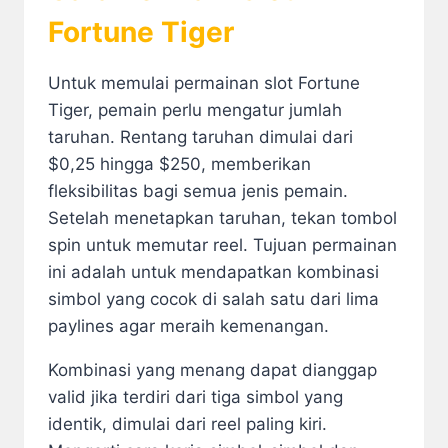
Fortune Tiger
Untuk memulai permainan slot Fortune
Tiger, pemain perlu mengatur jumlah
taruhan. Rentang taruhan dimulai dari
$0,25 hingga $250, memberikan
fleksibilitas bagi semua jenis pemain.
Setelah menetapkan taruhan, tekan tombol
spin untuk memutar reel. Tujuan permainan
ini adalah untuk mendapatkan kombinasi
simbol yang cocok di salah satu dari lima
paylines agar meraih kemenangan.
Kombinasi yang menang dapat dianggap
valid jika terdiri dari tiga simbol yang
identik, dimulai dari reel paling kiri.