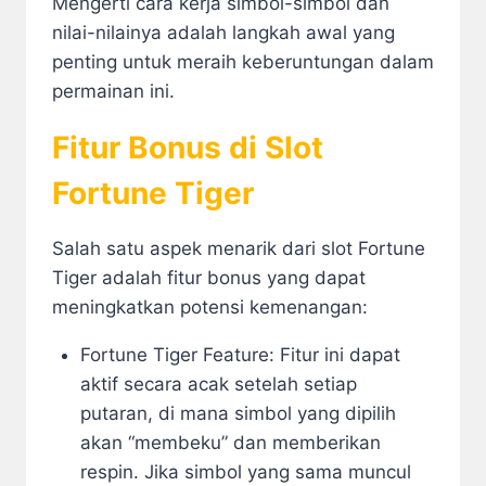
Mengerti cara kerja simbol-simbol dan
nilai-nilainya adalah langkah awal yang
penting untuk meraih keberuntungan dalam
permainan ini.
Fitur Bonus di Slot
Fortune Tiger
Salah satu aspek menarik dari slot Fortune
Tiger adalah fitur bonus yang dapat
meningkatkan potensi kemenangan:
Fortune Tiger Feature: Fitur ini dapat
aktif secara acak setelah setiap
putaran, di mana simbol yang dipilih
akan “membeku” dan memberikan
respin. Jika simbol yang sama muncul