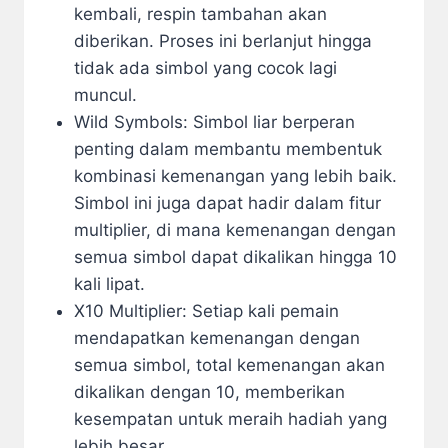
kembali, respin tambahan akan
diberikan. Proses ini berlanjut hingga
tidak ada simbol yang cocok lagi
muncul.
Wild Symbols: Simbol liar berperan
penting dalam membantu membentuk
kombinasi kemenangan yang lebih baik.
Simbol ini juga dapat hadir dalam fitur
multiplier, di mana kemenangan dengan
semua simbol dapat dikalikan hingga 10
kali lipat.
X10 Multiplier: Setiap kali pemain
mendapatkan kemenangan dengan
semua simbol, total kemenangan akan
dikalikan dengan 10, memberikan
kesempatan untuk meraih hadiah yang
lebih besar.