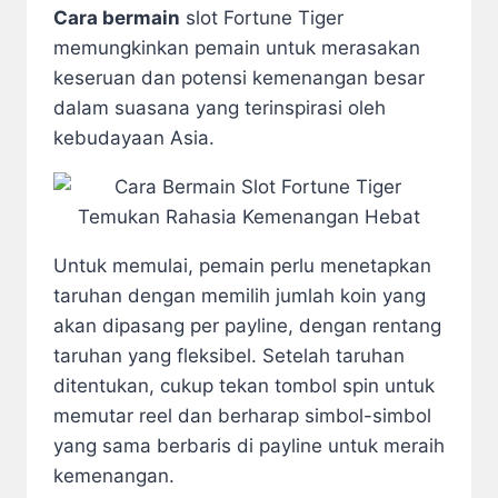
Cara bermain
slot Fortune Tiger
memungkinkan pemain untuk merasakan
keseruan dan potensi kemenangan besar
dalam suasana yang terinspirasi oleh
kebudayaan Asia.
Untuk memulai, pemain perlu menetapkan
taruhan dengan memilih jumlah koin yang
akan dipasang per payline, dengan rentang
taruhan yang fleksibel. Setelah taruhan
ditentukan, cukup tekan tombol spin untuk
memutar reel dan berharap simbol-simbol
yang sama berbaris di payline untuk meraih
kemenangan.