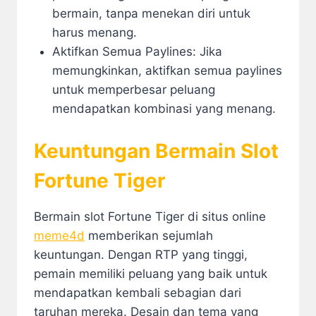
bermain, tanpa menekan diri untuk
harus menang.
Aktifkan Semua Paylines: Jika
memungkinkan, aktifkan semua paylines
untuk memperbesar peluang
mendapatkan kombinasi yang menang.
Keuntungan Bermain Slot
Fortune Tiger
Bermain slot Fortune Tiger di situs online
meme4d
memberikan sejumlah
keuntungan. Dengan RTP yang tinggi,
pemain memiliki peluang yang baik untuk
mendapatkan kembali sebagian dari
taruhan mereka. Desain dan tema yang