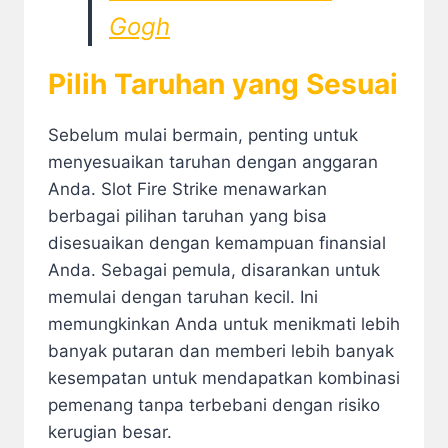
Gogh
Pilih Taruhan yang Sesuai
Sebelum mulai bermain, penting untuk
menyesuaikan taruhan dengan anggaran
Anda. Slot Fire Strike menawarkan
berbagai pilihan taruhan yang bisa
disesuaikan dengan kemampuan finansial
Anda. Sebagai pemula, disarankan untuk
memulai dengan taruhan kecil. Ini
memungkinkan Anda untuk menikmati lebih
banyak putaran dan memberi lebih banyak
kesempatan untuk mendapatkan kombinasi
pemenang tanpa terbebani dengan risiko
kerugian besar.