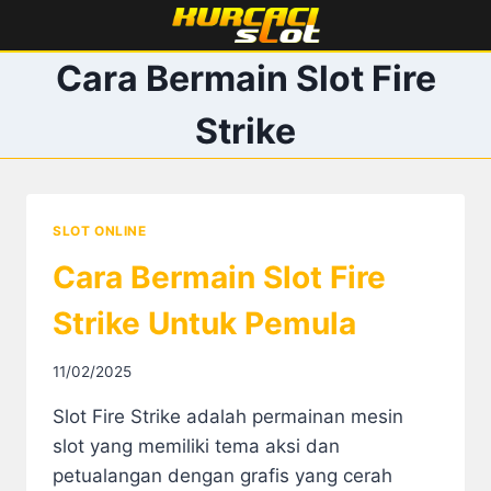
Skip
to
Cara Bermain Slot Fire
content
Strike
SLOT ONLINE
Cara Bermain Slot Fire
Strike Untuk Pemula
11/02/2025
Slot Fire Strike adalah permainan mesin
slot yang memiliki tema aksi dan
petualangan dengan grafis yang cerah