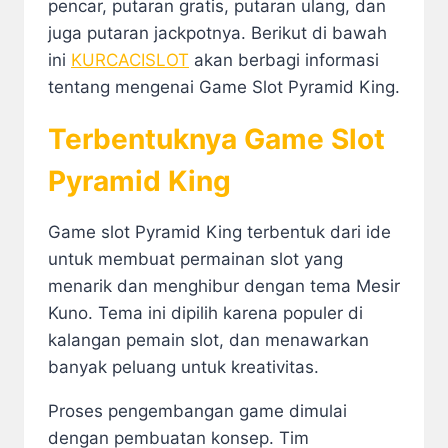
pencar, putaran gratis, putaran ulang, dan
juga putaran jackpotnya. Berikut di bawah
ini
KURCACISLOT
akan berbagi informasi
tentang mengenai Game Slot Pyramid King.
Terbentuknya Game Slot
Pyramid King
Game slot Pyramid King terbentuk dari ide
untuk membuat permainan slot yang
menarik dan menghibur dengan tema Mesir
Kuno. Tema ini dipilih karena populer di
kalangan pemain slot, dan menawarkan
banyak peluang untuk kreativitas.
Proses pengembangan game dimulai
dengan pembuatan konsep. Tim