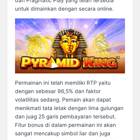
dari Pragmatic Play yang telah tersedia
untuk dimainkan dengan secara online.
Permainan ini telah memiliki RTP yaitu
dengan sebesar 96,5% dan faktor
volatilitas sedang. Pemain akan dapat
menikmati tata letak dengan lima gulungan
dan juag 25 garis pembayaran tersebut.
Fitur bonus di dalam permainan ini akan
sangat mencakup simbol liar dan juga