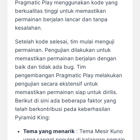
Pragmatic Play menggunakan kode yang
berkualitas tinggi untuk memastikan
permainan berjalan lancar dan tanpa
kesalahan.
Setelah kode selesai, tim mulai menguji
permainan. Pengujian dilakukan untuk
memastikan permainan berjalan dengan
baik dan tidak ada bug. Tim
pengembangan Pragmatic Play melakukan
pengujian secara ekstensif untuk
memastikan permainan siap untuk dirilis.
Berikut di sini ada beberapa faktor yang
telah berkontribusi pada keberhasilan
Pyramid King:
Tema yang menarik
: Tema Mesir Kuno
yang sangat populer di kalangan pemain