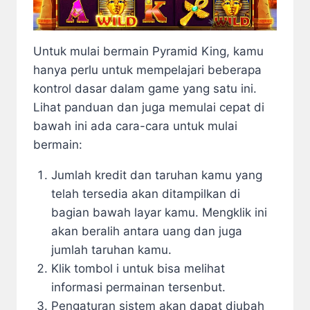
Untuk mulai bermain Pyramid King, kamu
hanya perlu untuk mempelajari beberapa
kontrol dasar dalam game yang satu ini.
Lihat panduan dan juga memulai cepat di
bawah ini ada cara-cara untuk mulai
bermain:
Jumlah kredit dan taruhan kamu yang
telah tersedia akan ditampilkan di
bagian bawah layar kamu. Mengklik ini
akan beralih antara uang dan juga
jumlah taruhan kamu.
Klik tombol i untuk bisa melihat
informasi permainan tersenbut.
Pengaturan sistem akan dapat diubah